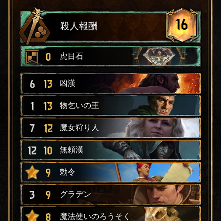
16
殺人報酬
0
虎目石
6
13
凶漢
1
13
物乞いの王
7
12
魔女狩り人
12
10
無頼漢
9
勅令
3
9
グラデン
8
魔法使いのろうそく