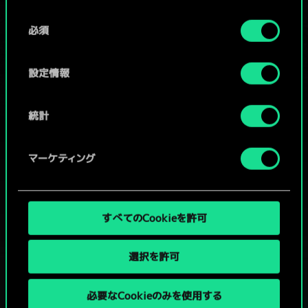
Cookieの使用およびパフォーマンスの変更点に関する
同
詳細は、下記の「設定」メニューでご確認ください。
必須
意
コミュニティデッキを閲覧
の
選
設定情報
択
統計
マーケティング
すべてのCookieを許可
選択を許可
必要なCookieのみを使用する