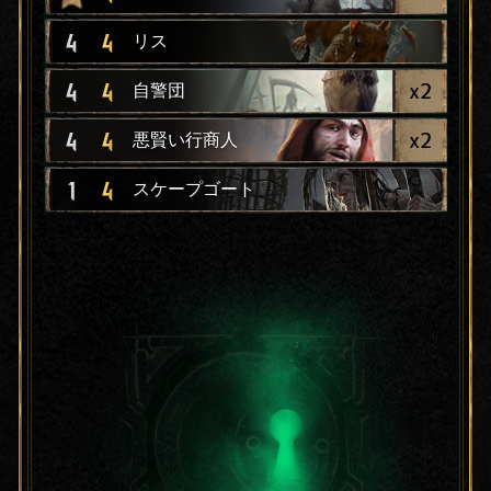
4
4
リス
x
2
4
4
自警団
x
2
4
4
悪賢い行商人
1
4
スケープゴート