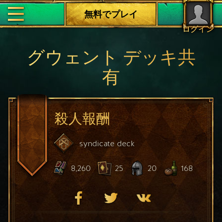
無料でプレイ
ログイン
グウェント デッキ共
有
殺人報酬
syndicate
deck
8,260
25
20
168