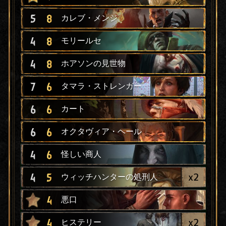
5
8
カレブ・メンジ
4
8
モリールセ
4
8
ホアソンの見世物
7
6
タマラ・ストレンガー
6
6
カート
6
6
オクタヴィア・ヘール
4
6
怪しい商人
x
2
4
5
ウィッチハンターの処刑人
4
悪口
x
2
4
ヒステリー