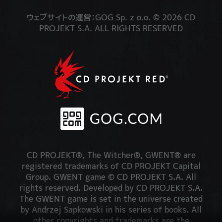
ウェブサイトの運営：GOG Sp. z o.o. © 2026 CD
PROJEKT S.A. ALL RIGHTS RESERVED
CD PROJEKT®, The Witcher®, GWENT® are
registered trademarks of CD PROJEKT Capital
Group. GWENT game © CD PROJEKT S.A. All
rights reserved. Developed by CD PROJEKT S.A.
The GWENT game is set in the universe created
by Andrzej Sapkowski in his series of books. All
other copyrights and trademarks are the