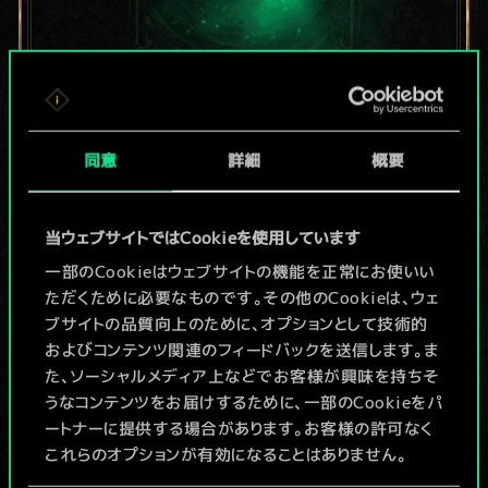
現在はまだこれし
同意
詳細
概要
か共有デッキがあ
りませんが、
当ウェブサイトではCookieを使用しています
続々追加中！
一部のCookieはウェブサイトの機能を正常にお使いい
ただくために必要なものです。その他のCookieは、ウェ
ブサイトの品質向上のために、オプションとして技術的
およびコンテンツ関連のフィードバックを送信します。ま
デッキ名入力＆ガイドを作成
た、ソーシャルメディア上などでお客様が興味を持ちそ
うなコンテンツをお届けするために、一部のCookieをパ
デッキを編集
ートナーに提供する場合があります。お客様の許可なく
これらのオプションが有効になることはありません。
/