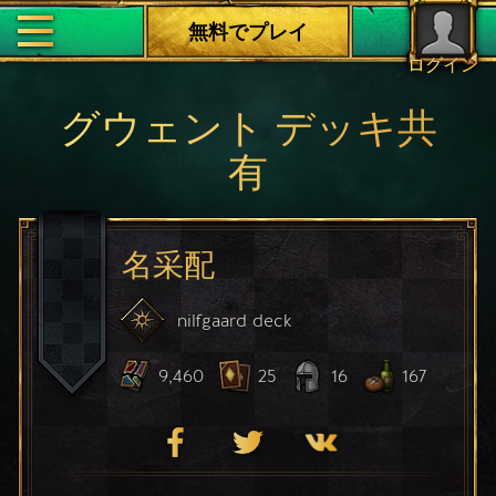
無料でプレイ
ログイン
グウェント デッキ共
有
名采配
nilfgaard
deck
9,460
25
16
167