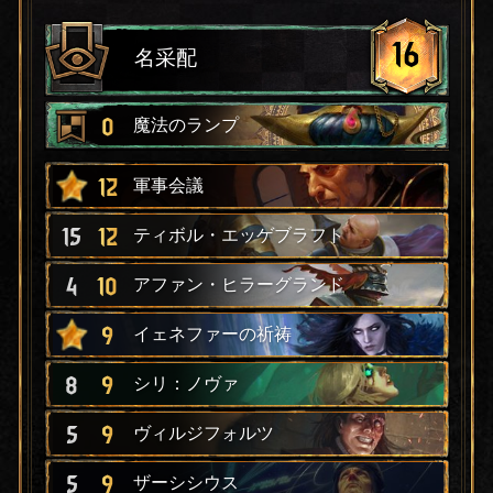
16
名采配
0
魔法のランプ
12
軍事会議
15
12
ティボル・エッゲブラフト
4
10
アファン・ヒラーグランド
9
イェネファーの祈祷
8
9
シリ：ノヴァ
5
9
ヴィルジフォルツ
5
9
ザーシシウス