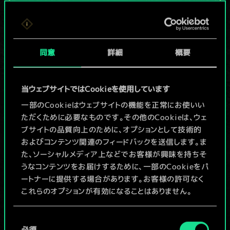
現在はまだこれし
か共有デッキがあ
同意
詳細
概要
りませんが、
続々追加中！
当ウェブサイトではCookieを使用しています
一部のCookieはウェブサイトの機能を正常にお使いい
ただくために必要なものです。その他のCookieは、ウェ
デッキ名入力＆ガイドを作成
ブサイトの品質向上のために、オプションとして技術的
およびコンテンツ関連のフィードバックを送信します。ま
デッキを編集
た、ソーシャルメディア上などでお客様が興味を持ちそ
うなコンテンツをお届けするために、一部のCookieをパ
ートナーに提供する場合があります。お客様の許可なく
/
これらのオプションが有効になることはありません。
コミュニティデッキを閲覧
Cookieの使用およびパフォーマンスの変更点に関する
同
詳細は、下記の「設定」メニューでご確認ください。
必須