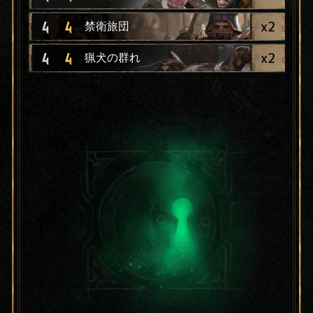
x
2
4
4
禁衛旅団
x
2
4
4
猟犬の群れ