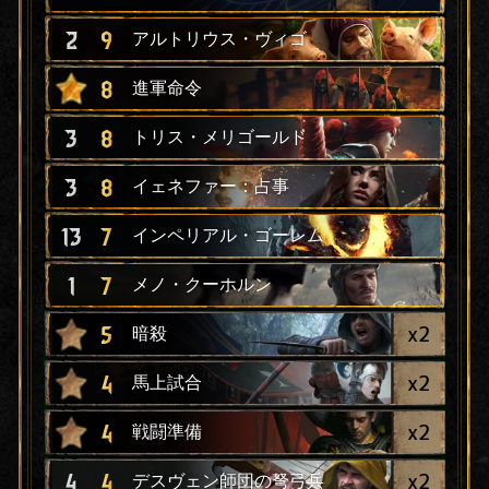
2
9
アルトリウス・ヴィゴ
8
進軍命令
3
8
トリス・メリゴールド
3
8
イェネファー：占事
13
7
インペリアル・ゴーレム
1
7
メノ・クーホルン
x
2
5
暗殺
x
2
4
馬上試合
x
2
4
戦闘準備
x
2
4
4
デスヴェン師団の弩弓兵