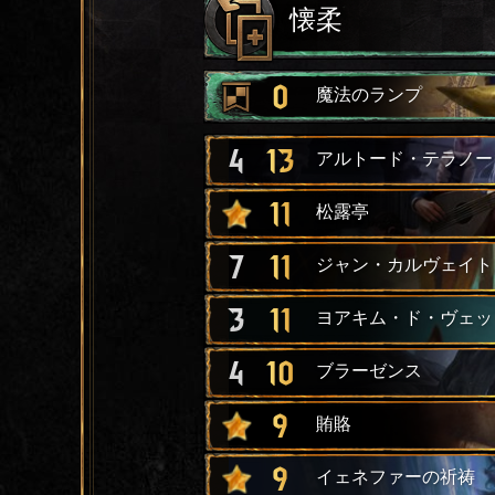
懐柔
0
魔法のランプ
4
13
アルトード・テラノー
11
松露亭
7
11
ジャン・カルヴェイト
3
11
ヨアキム・ド・ヴェッ
4
10
ブラーゼンス
9
賄賂
9
イェネファーの祈祷