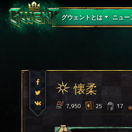
サポート
グウェントとは
ニュー
懐柔
7,950
25
17