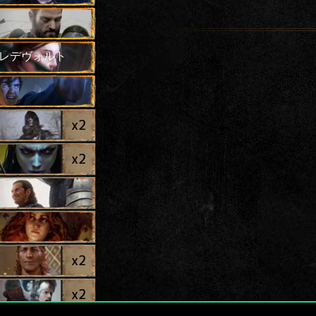
レデヴォルト
x
2
x
2
x
2
x
2