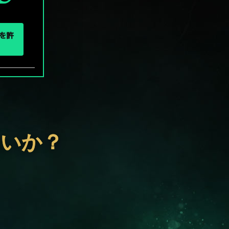
eを許
ないか？