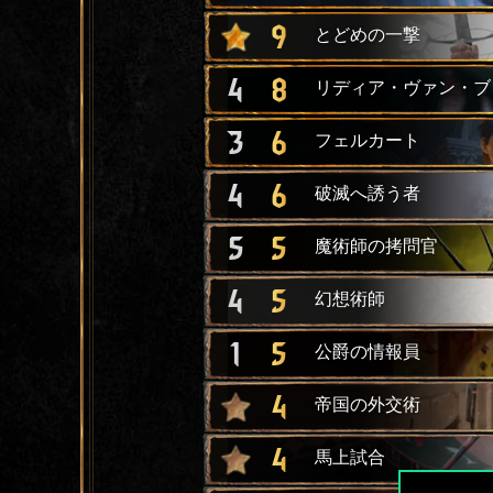
9
とどめの一撃
4
8
リディア・ヴァン・ブ
3
6
フェルカート
4
6
破滅へ誘う者
5
5
魔術師の拷問官
4
5
幻想術師
1
5
公爵の情報員
4
帝国の外交術
4
馬上試合