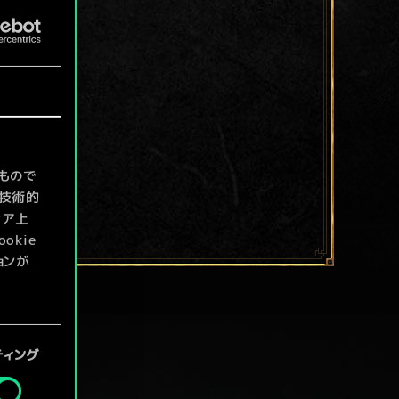
もので
て技術的
ィア上
kie
ョンが
定」メニ
ティング