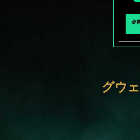
択
必要
グウェ