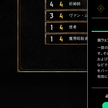
4
4
祈祷師
3
4
ヴァン・ムーアレヘム
1
4
使者
1
4
魔導暗殺者
当ウェ
一部の
す。そ
および
などで
をパー
有効に
Coo
同
ューで
意
の
選