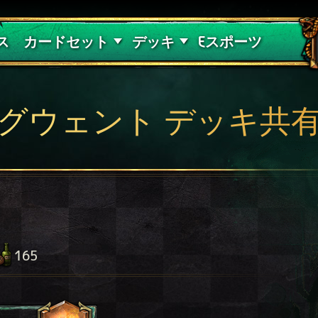
紅き血の呪縛
デッキガイド
ス
カードセット
デッキ
Eスポーツ
グウェント デッキ共
165