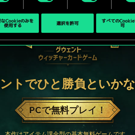
なCookieのみを
すべてのCooki
選択を許可
使用する
可
ントでひと勝負といか
PCで無料プレイ！
本作はアイテム課金型の基本無料ゲームです