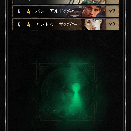
x
2
4
4
バン・アルドの学生
x
2
4
4
アレトゥーザの学生