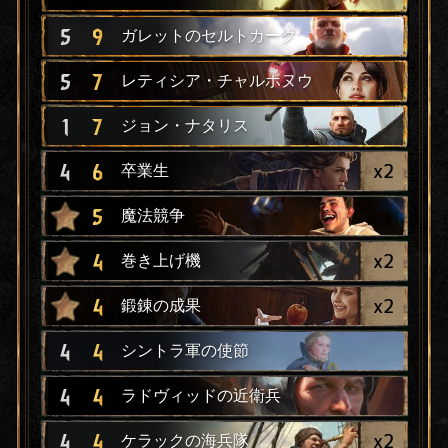
5
9
ガレットのセルトカーク
5
7
レティシア・チャルボヌウ
1
7
ジョン・ナタリス
x
2
4
6
卒業生
5
魔法競争
x
2
4
巻き上げ機
x
2
4
鍛錬の成果
4
4
シントラ軍の使節
4
4
ラドヴィッドの近衛兵
x
2
4
4
ケラックの海兵隊