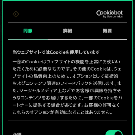
現在はまだこれし
か共有デッキがあ
同意
詳細
概要
りませんが、
続々追加中！
当ウェブサイトではCookieを使用しています
一部のCookieはウェブサイトの機能を正常にお使いい
ただくために必要なものです。その他のCookieは、ウェ
デッキ名入力＆ガイドを作成
ブサイトの品質向上のために、オプションとして技術的
およびコンテンツ関連のフィードバックを送信します。ま
デッキを編集
た、ソーシャルメディア上などでお客様が興味を持ちそ
うなコンテンツをお届けするために、一部のCookieをパ
ートナーに提供する場合があります。お客様の許可なく
/
これらのオプションが有効になることはありません。
コミュニティデッキを閲覧
Cookieの使用およびパフォーマンスの変更点に関する
同
詳細は、下記の「設定」メニューでご確認ください。
必須