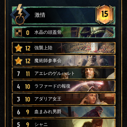
15
激情
0
水晶の頭蓋骨
12
強襲上陸
12
魔術師参事会
7
11
アエレのゲルハルト
4
10
ラファードの報復
3
10
アダリア女王
6
9
血まみれ男爵
5
9
シャニ