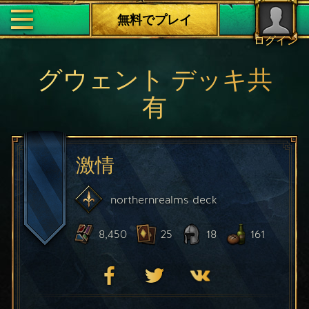
無料でプレイ
ログイン
グウェント デッキ共
有
激情
northernrealms
deck
8,450
25
18
161