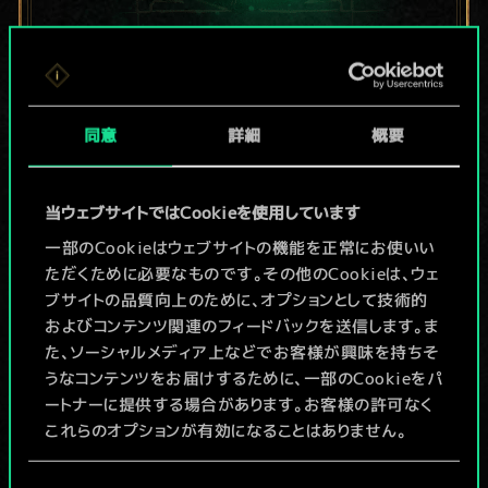
現在はまだこれし
か共有デッキがあ
同意
詳細
概要
りませんが、
当ウェブサイトではCookieを使用しています
続々追加中！
一部のCookieはウェブサイトの機能を正常にお使いい
ただくために必要なものです。その他のCookieは、ウェ
ブサイトの品質向上のために、オプションとして技術的
デッキ名入力＆ガイドを作成
およびコンテンツ関連のフィードバックを送信します。ま
た、ソーシャルメディア上などでお客様が興味を持ちそ
デッキを編集
うなコンテンツをお届けするために、一部のCookieをパ
ートナーに提供する場合があります。お客様の許可なく
これらのオプションが有効になることはありません。
/
Cookieの使用およびパフォーマンスの変更点に関する