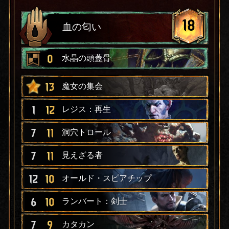
18
血の匂い
0
水晶の頭蓋骨
13
魔女の集会
1
12
レジス：再生
7
11
洞穴トロール
7
11
見えざる者
12
10
オールド・スピアチップ
6
10
ランバート：剣士
7
9
カタカン