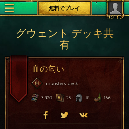
無料でプレイ
ログイン
グウェント デッキ共
有
血の匂い
monsters
deck
7,820
25
18
166