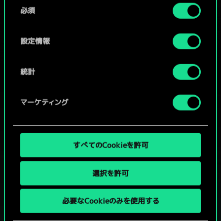
同
コミュニティデッキを閲覧
詳細は、下記の「設定」メニューでご確認ください。
必須
意
の
選
設定情報
択
統計
マーケティング
すべてのCookieを許可
選択を許可
グウェントでひと勝負といかない
必要なCookieのみを使用する
か？