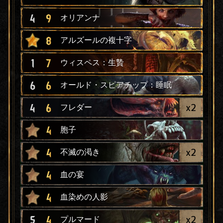
4
9
オリアンナ
8
アルズールの複十字
1
7
ウィスペス：生贄
6
6
オールド・スピアチップ：睡眠
x
2
4
6
フレダー
4
胞子
x
2
4
不滅の渇き
4
血の宴
4
血染めの人影
x
2
5
4
プルマード