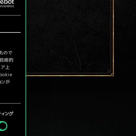
もので
て技術的
ィア上
kie
ョンが
定」メニ
ティング