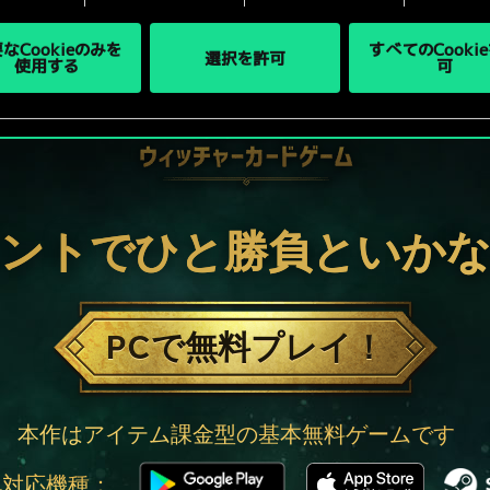
なCookieのみを
すべてのCooki
選択を許可
使用する
可
ントでひと勝負といか
PCで無料プレイ！
本作はアイテム課金型の基本無料ゲームです
他対応機種：