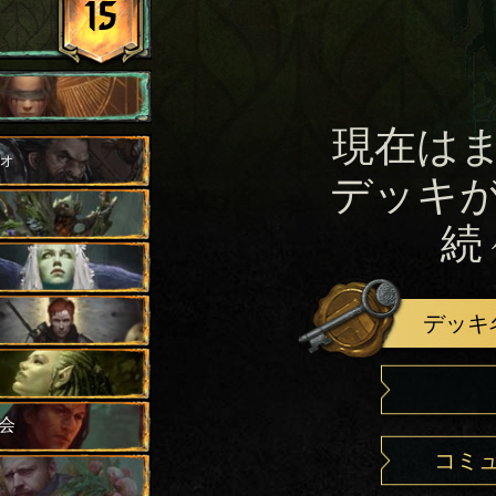
15
現在は
ォ
デッキ
続
デッキ
会
コミ