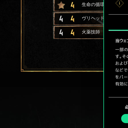
4
生命の循環
4
4
ヴリヘッド旅団の竜騎
4
4
火薬技師
当ウェ
一部の
す。そ
および
などで
をパー
有効に
Coo
同
ューで
意
の
選
択