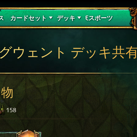
紅き血の呪縛
デッキガイド
ス
カードセット
デッキ
Eスポーツ
グウェント デッキ共
り物
158