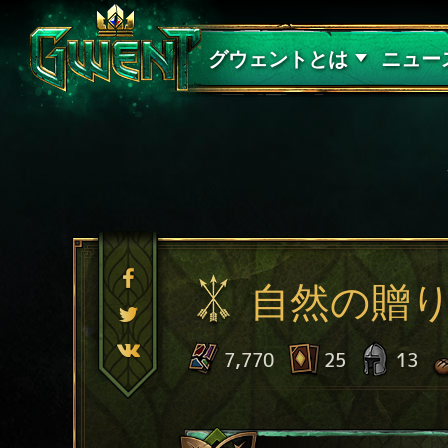
サポート
グウェントとは
ニュー
自然の贈
7,770
25
13