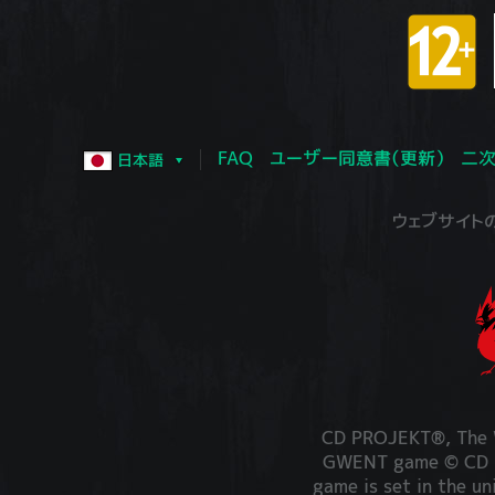
FAQ
ユーザー同意書（更新）
二次
日本語
ウェブサイトの運営
CD PROJEKT®, The W
GWENT game © CD PR
game is set in the un