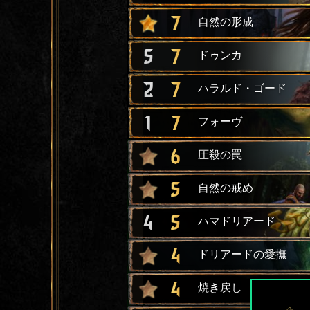
7
自然の形成
5
7
ドゥンカ
2
7
ハラルド・ゴード
1
7
フォーヴ
6
圧殺の罠
5
自然の戒め
4
5
ハマドリアード
4
ドリアードの愛撫
4
焼き戻し