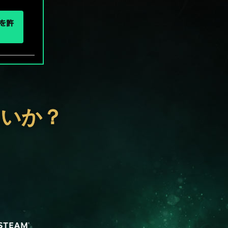
eを許
ないか？