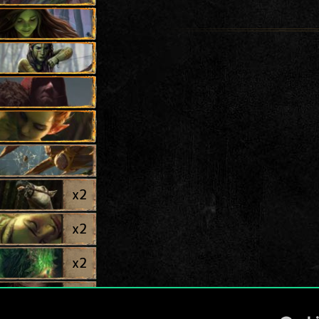
x
2
x
2
x
2
x
2