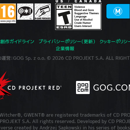
創作ガイドライン
プライバシーポリシー（更新）
クッキーポリシ
企業情報
：GOG Sp. z o.o. © 2026 CD PROJEKT S.A. ALL RIGHT
itcher®, GWENT® are registered trademarks of CD PRO
OJEKT S.A. All rights reserved. Developed by CD PRO
iverse created by Andrzej Sapkowski in his series of books