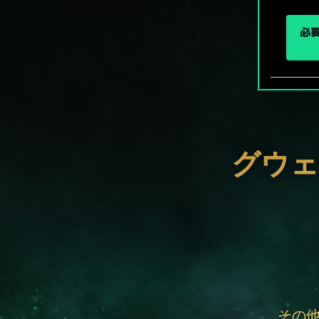
必要
グウェ
その