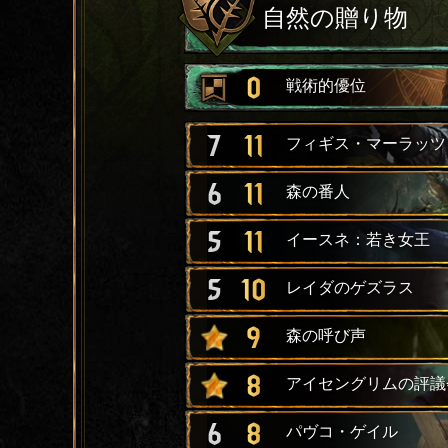
自然の贈り物
0
戦術的優位
7
11
フィギス・マーラッツ
6
11
森の番人
5
11
イースネ：若き女王
5
10
レイダのゲズラス
9
森の呼び声
8
アイセングリムの評議
6
8
パヴコ・ゲイル