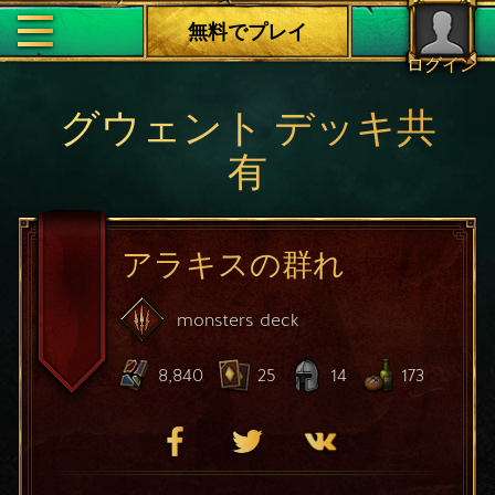
無料でプレイ
ログイン
グウェント デッキ共
有
アラキスの群れ
monsters
deck
8,840
25
14
173