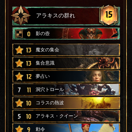
15
アラキスの群れ
0
影の壺
13
魔女の集会
13
集合意識
12
夢占い
7
11
洞穴トロール
10
コラスの熱波
5
10
アラキス・クイーン
9
勅令