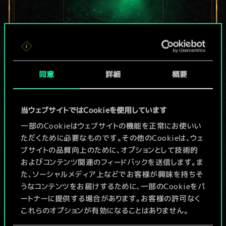
現在はまだこれし
同意
詳細
概要
か共有デッキがあ
りませんが、
当ウェブサイトではCookieを使用しています
続々追加中！
一部のCookieはウェブサイトの機能を正常にお使いい
ただくために必要なものです。その他のCookieは、ウェ
ブサイトの品質向上のために、オプションとして技術的
およびコンテンツ関連のフィードバックを送信します。ま
デッキ名入力＆ガイドを作成
た、ソーシャルメディア上などでお客様が興味を持ちそ
うなコンテンツをお届けするために、一部のCookieをパ
デッキを編集
ートナーに提供する場合があります。お客様の許可なく
これらのオプションが有効になることはありません。
/