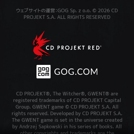
ウェブサイトの運営：GOG Sp. z o.o. © 2026 CD
PROJEKT S.A. ALL RIGHTS RESERVED
CD PROJEKT®, The Witcher®, GWENT® are
registered trademarks of CD PROJEKT Capital
Group. GWENT game © CD PROJEKT S.A. All
rights reserved. Developed by CD PROJEKT S.A.
The GWENT game is set in the universe created
by Andrzej Sapkowski in his series of books. All
other copyrights and trademarks are the