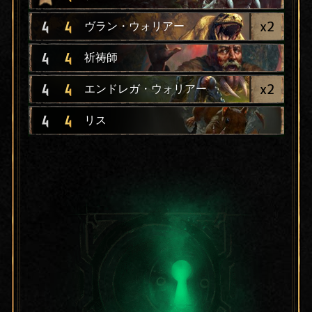
x
2
4
4
ヴラン・ウォリアー
4
4
祈祷師
x
2
4
4
エンドレガ・ウォリアー
4
4
リス