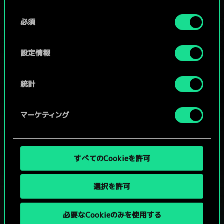
Cookieの使用およびパフォーマンスの変更点に関する
同
詳細は、下記の「設定」メニューでご確認ください。
必須
意
コミュニティデッキを閲覧
の
選
設定情報
択
統計
マーケティング
すべてのCookieを許可
選択を許可
必要なCookieのみを使用する