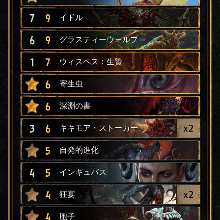
7
9
イドル
6
9
グラスティーウォルプ
1
7
ウィスペス：生贄
6
寄生虫
6
深淵の書
x
2
3
6
キキモア・ストーカー
5
自発的進化
4
5
インキュバス
x
2
4
狂宴
4
胞子