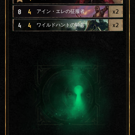
x
2
8
4
アイン・エレの征服者
x
2
4
4
ワイルドハントの騎兵