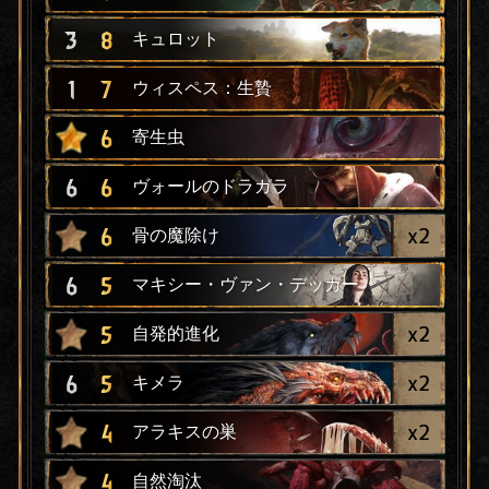
3
8
キュロット
1
7
ウィスペス：生贄
6
寄生虫
6
6
ヴォールのドラガラ
x
2
6
骨の魔除け
6
5
マキシー・ヴァン・デッカー
x
2
5
自発的進化
x
2
6
5
キメラ
x
2
4
アラキスの巣
4
自然淘汰