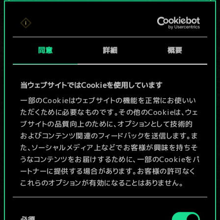
現在はまだこれし
か共有デッキがあ
同意
詳細
概要
りませんが、
続々追加中！
当ウェブサイトではCookieを使用しています
一部のCookieはウェブサイトの機能を正常にお使いい
ただくために必要なものです。その他のCookieは、ウェ
デッキ名入力＆ガイドを作成
ブサイトの品質向上のために、オプションとして技術的
およびコンテンツ関連のフィードバックを送信します。ま
デッキを編集
た、ソーシャルメディア上などでお客様が興味を持ちそ
うなコンテンツをお届けするために、一部のCookieをパ
ートナーに提供する場合があります。お客様の許可なく
/
これらのオプションが有効になることはありません。
コミュニティデッキを閲覧
Cookieの使用およびパフォーマンスの変更点に関する
同
詳細は、下記の「設定」メニューでご確認ください。
必須