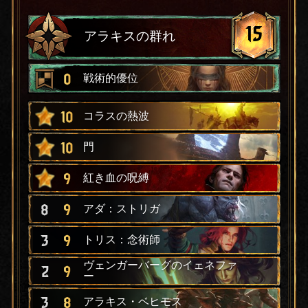
15
アラキスの群れ
0
戦術的優位
10
コラスの熱波
10
門
9
紅き血の呪縛
8
9
アダ：ストリガ
3
9
トリス：念術師
ヴェンガーバーグのイェネファ
2
9
ー
3
8
アラキス・ベヒモス