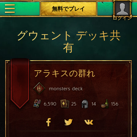
無料でプレイ
ログイン
グウェント デッキ共
有
アラキスの群れ
monsters
deck
6,590
25
14
156