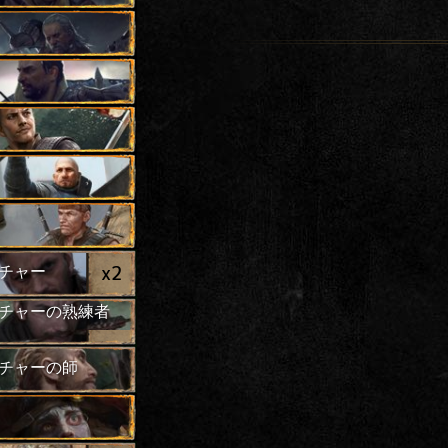
x
2
チャー
チャーの熟練者
x
2
チャーの師