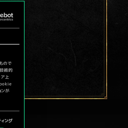
もので
て技術的
ィア上
kie
ョンが
定」メニ
ティング