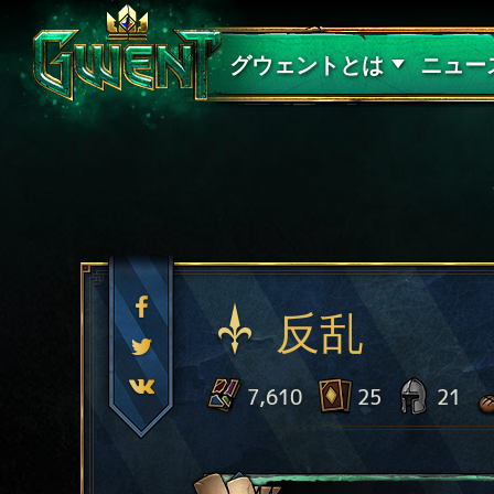
サポート
グウェントとは
ニュー
反乱
7,610
25
21