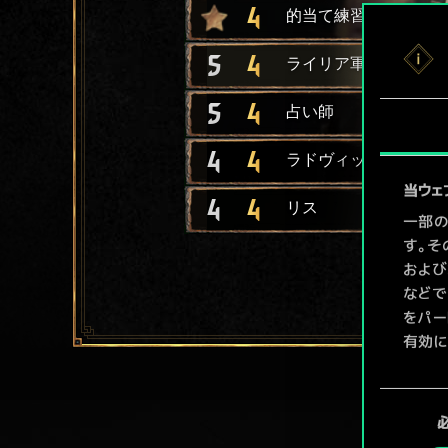
4
的当て練習
5
4
ライリア軍の鎌使い
5
4
占い師
4
4
ラドヴィッドの近衛兵
当ウェ
4
4
リス
一部の
す。そ
および
などで
をパー
有効に
Coo
同
ューで
意
の