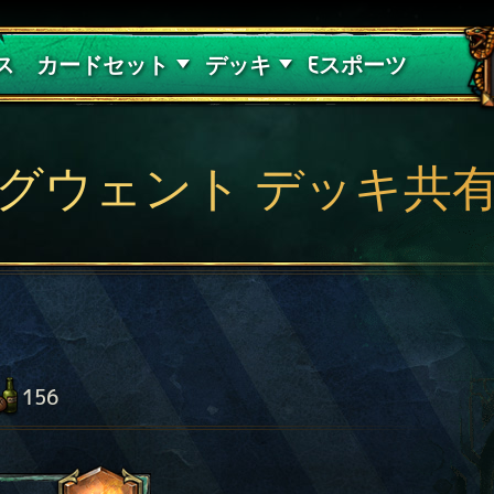
紅き血の呪縛
デッキガイド
ス
カードセット
デッキ
Eスポーツ
グウェント デッキ共
156