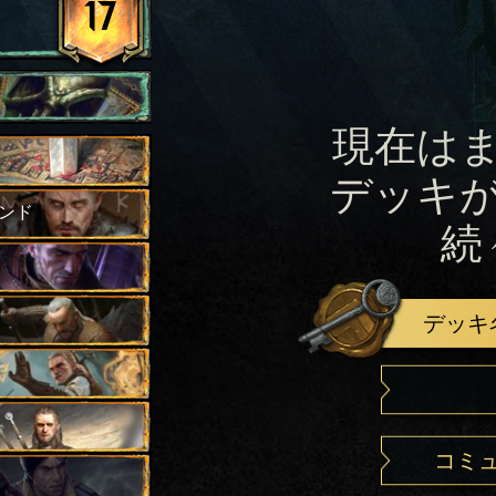
17
現在は
デッキ
ンド
続
デッキ
コミ