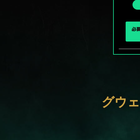
選
択
必要
グウェ