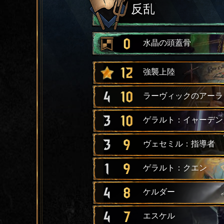
反乱
0
水晶の頭蓋骨
12
強襲上陸
4
10
ラーヴィックのアーラ
3
10
ゲラルト：イャーデン
3
9
ヴェセミル：指導者
1
9
ゲラルト：クエン
4
8
ケルダー
4
7
エスケル