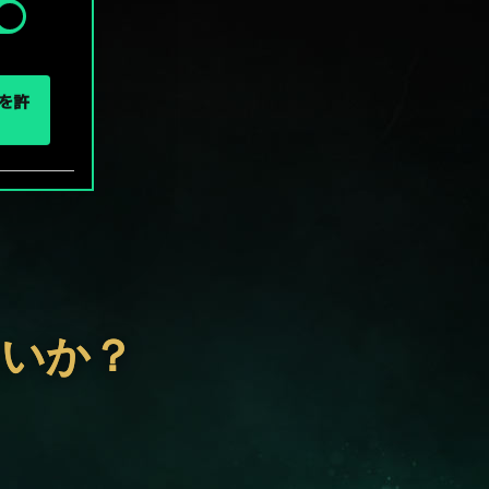
eを許
ないか？