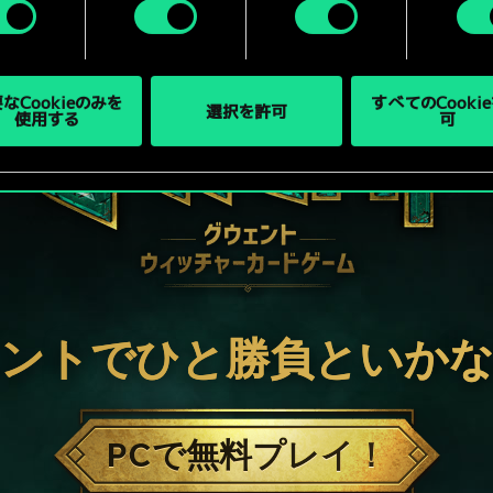
なCookieのみを
すべてのCooki
選択を許可
使用する
可
ントでひと勝負といか
PCで無料プレイ！