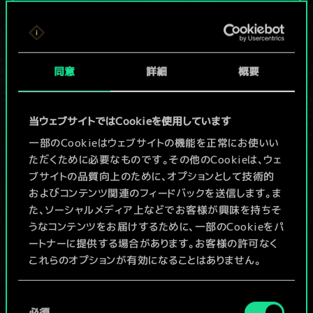
現在はまだこれし
か共有デッキがあ
同意
詳細
概要
りませんが、
続々追加中！
当ウェブサイトではCookieを使用しています
一部のCookieはウェブサイトの機能を正常にお使いい
ただくために必要なものです。その他のCookieは、ウェ
デッキ名入力＆ガイドを作成
ブサイトの品質向上のために、オプションとして技術的
およびコンテンツ関連のフィードバックを送信します。ま
デッキを編集
た、ソーシャルメディア上などでお客様が興味を持ちそ
うなコンテンツをお届けするために、一部のCookieをパ
ートナーに提供する場合があります。お客様の許可なく
/
これらのオプションが有効になることはありません。
コミュニティデッキを閲覧
Cookieの使用およびパフォーマンスの変更点に関する
同
詳細は、下記の「設定」メニューでご確認ください。
必須