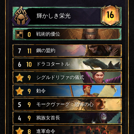
16
輝かしき栄光
0
戦術的優位
7
11
鋼の盟約
6
10
ドラコタートル
9
シグルドリファの儀式
9
勅令
5
9
モークヴァーグ：恐怖の心
4
9
鴉族女首長
8
進軍命令