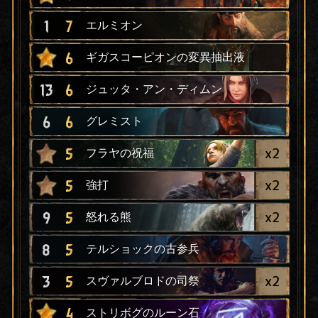
1
7
エルミオン
6
ギガスコーピオンの変異抽出液
13
6
ジュッタ・アン・ディムン
6
6
グレミスト
x
2
5
フラヤの祝福
x
2
5
強打
x
2
9
5
怒れる熊
8
5
テルショックの古参兵
x
2
3
5
スヴァルブロドの司祭
4
ストリボグのルーン石