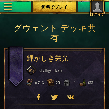
無料でプレイ
ログイン
グウェント デッキ共
有
輝かしき栄光
skellige
deck
6,740
25
16
155