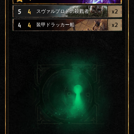
x
2
5
4
スヴァルブロドの殺戮者
x
2
4
4
装甲ドラッカー船