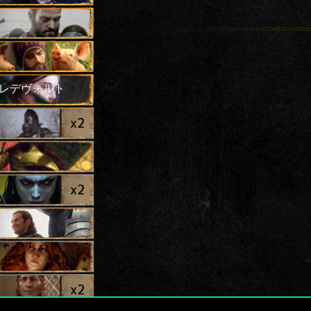
レデヴォルト
x
2
x
2
x
2