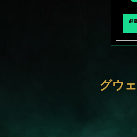
択
必要
グウェ