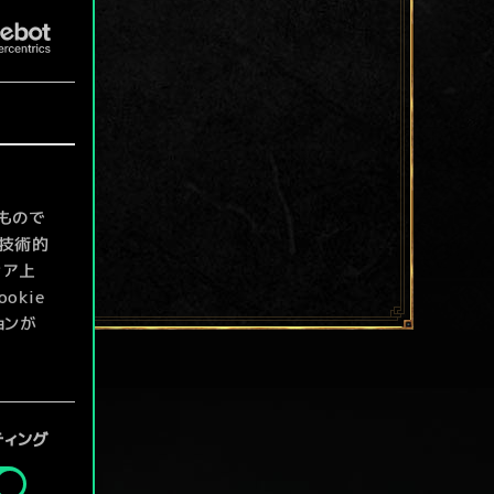
もので
て技術的
ィア上
kie
ョンが
定」メニ
ティング