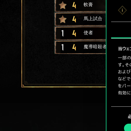
4
軟膏
4
馬上試合
1
4
使者
1
4
魔導暗殺者
当ウェ
一部の
す。そ
および
などで
をパー
有効に
Coo
同
ューで
意
の
選