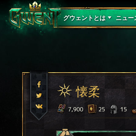
サポート
グウェントとは
ニュー
懐柔
7,900
25
15