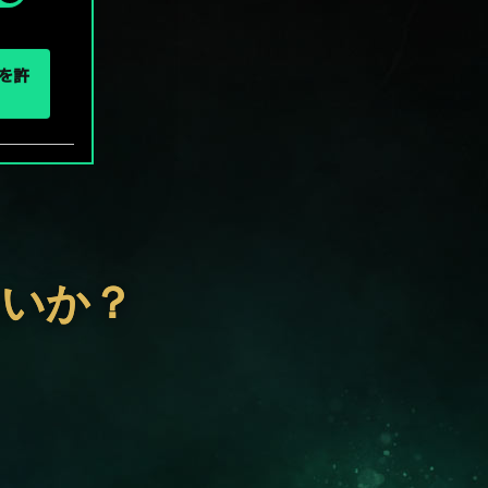
eを許
ないか？