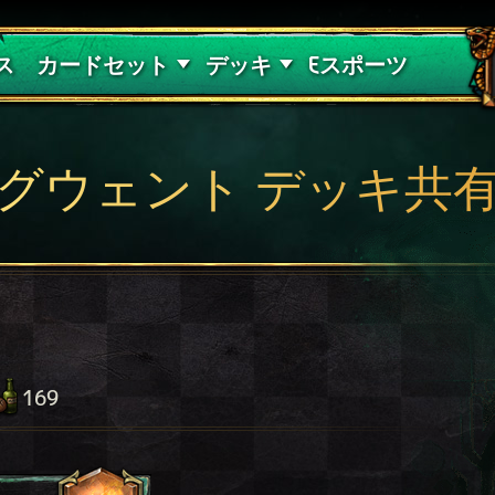
紅き血の呪縛
デッキガイド
ス
カードセット
デッキ
Eスポーツ
グウェント デッキ共
169