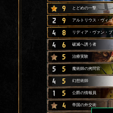
9
とどめの一撃
2
9
アルトリウス・ヴィゴ
4
8
リディア・ヴァン・ブ
4
6
破滅へ誘う者
5
治療実験
5
5
魔術師の拷問官
4
5
幻想術師
1
5
公爵の情報員
4
帝国の外交術