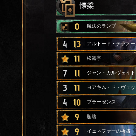
懐柔
0
魔法のランプ
4
13
アルトード・テラノー
11
松露亭
7
11
ジャン・カルヴェイト
3
11
ヨアキム・ド・ヴェッ
4
10
ブラーゼンス
9
賄賂
9
イェネファーの祈祷