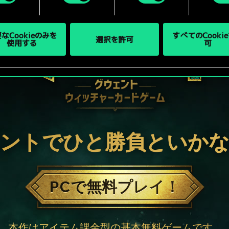
なCookieのみを
すべてのCooki
選択を許可
使用する
可
ントでひと勝負といか
PCで無料プレイ！
本作はアイテム課金型の基本無料ゲームです