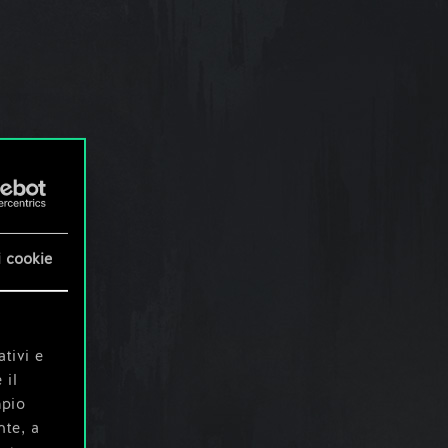
i cookie
ativi e
 il
mpio
nte, a