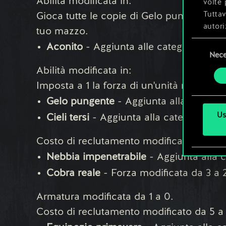
Abilità modificata in:
volte 
Tuttav
Gioca tutte le copie di Gelo pungente, N
autori
tuo mazzo.
Selezione
Aconito
- Aggiunta alle categorie Org
Tutti 
Nece
del
prefer
consenso
Abilità modificata in:
Imposta a 1 la forza di un'unità nemica.
Gelo pungente
- Aggiunta alla categor
Us
Cieli tersi
- Aggiunta alla categoria Nat
Costo di reclutamento modificato da 5 a 
Nebbia impenetrabile
- Aggiunta alla c
Cobra reale
- Forza modificata da 3 a 2
Armatura modificata da 1 a 0.
Costo di reclutamento modificato da 5 a 