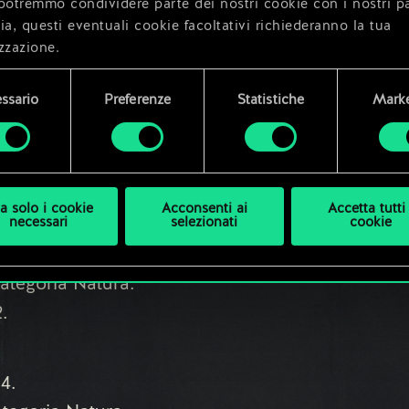
potremmo condividere parte dei nostri cookie con i nostri pa
ia, questi eventuali cookie facoltativi richiederanno la tua
ebbia impenetrabile o Pioggia torrenziale del
zzazione.
anismo e Alchimia.
i dettagli su come utilizziamo i cookie e su come impostare l
ssario
Preferenze
Statistiche
Marke
enze sono disponibili nel menu "Impostazioni" qui sotto.
ia Natura.
a solo i cookie
Acconsenti ai
Accetta tutti 
ura.
necessari
selezionati
cookie
4.
ategoria Natura.
.
4.