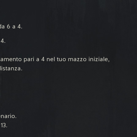
da 6 a 4.
 4.
tamento pari a 4 nel tuo mazzo iniziale,
distanza.
nario.
13.