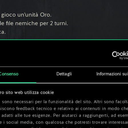
 gioco un'unità Oro.
 file nemiche per 2 turni.
ca.
 di un valore pari al numero di unità che
Consenso
Dettagli
Informazioni su
ità:
effetto su una fila nemica.
tro sito web utilizza cookie
tegoria Natura.
 sono necessari per la funzionalità del sito. Altri sono facolt
tura.
niscono feedback tecnico e relativo ai contenuti in modo che
i adatti alle tue esigenze. Per aiutarci a raggiungerti, ad ese
 6.
e i social media, con qualcosa che potresti trovare interessa