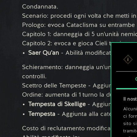
Condannata.
Scenario: procedi ogni volta che metti in
Prologo: evoca Cataclisma su entrambe le
Capitolo 1: danneggia di 5 un'unità nemi
Capitolo 2: evoca e gioca Cieli tersi.
Saer Qu'an
- Abilità modificata in:
Schieramento: danneggia un'unità nemica
controlli.
Scettro delle Tempeste - Aggiunto all'abil
Ordine: aumenta di 1 turno la durata dell'
Il nos
Tempesta di Skellige
- Aggiunta alla ca
Alcuni
Tempesta
- Aggiunta alla categoria Na
ci for
sito s
Costo di reclutamento modificato da 5 a
tramit