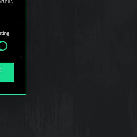
rtner.
e tue
ting
i