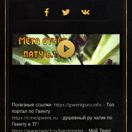
Полезные ссылки: https://gwentguru.info - Топ 
портал по Гвинту.
https://t.me/gwent_ru - душевный ру чатик по 
Гвинту в ТГ!
https://www.twitch.tv/handreader - Мой Твич)