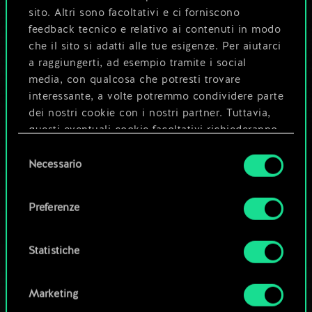
4
4
sito. Altri sono facoltativi e ci forniscono
x
2
Zanne dell'Impero
feedback tecnico e relativo ai contenuti in modo
3
4
x
2
Cobra reale
che il sito si adatti alle tue esigenze. Per aiutarci
a raggiungerti, ad esempio tramite i social
3
4
x
2
Cacciatore dei Moorlehem
media, con qualcosa che potresti trovare
interessante, a volte potremmo condividere parte
dei nostri cookie con i nostri partner. Tuttavia,
questi eventuali cookie facoltativi richiederanno
la tua autorizzazione.
Selezione
Necessario
del
Tutti i dettagli su come utilizziamo i cookie e su
consenso
come impostare le tue preferenze sono
Preferenze
disponibili nel menu "Impostazioni" qui sotto.
Statistiche
Marketing