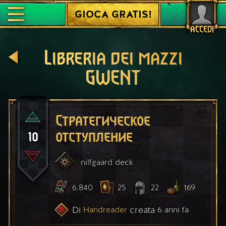
GIOCA GRATIS!
ACCEDI
Libreria dei mazzi
GWENT
Стратегическое
10
отступление
nilfgaard
deck
6.840
25
22
169
Di
creata
Handreader
6 anni fa