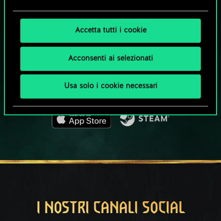
CHE NE DICI DI UNA PARTITA A GWENT?
Accetta tutti i cookie
GIOCA GRATIS
SU PC
Acconsenti ai selezionati
Questo titolo offre acquisti all'interno del gioco.
Usa solo i cookie necessari
GIOCA ANCHE SU
I NOSTRI CANALI SOCIAL