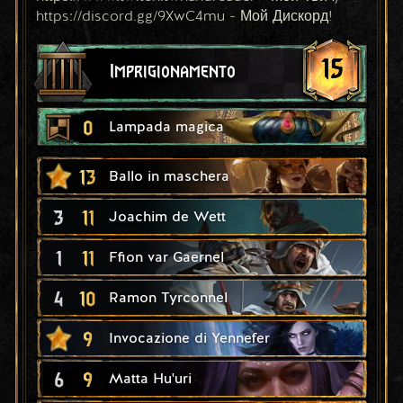
https://discord.gg/9XwC4mu - Мой Дискорд!
15
Imprigionamento
0
Lampada magica
13
Ballo in maschera
3
11
Joachim de Wett
1
11
Ffion var Gaernel
4
10
Ramon Tyrconnel
9
Invocazione di Yennefer
6
9
Matta Hu'uri