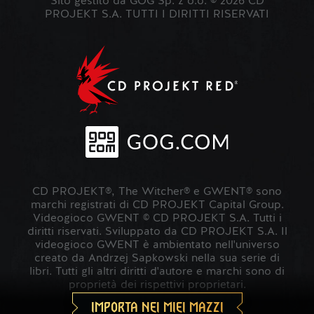
Sito gestito da GOG Sp. z o.o. © 2026 CD
PROJEKT S.A. TUTTI I DIRITTI RISERVATI
CD PROJEKT®, The Witcher® e GWENT® sono
marchi registrati di CD PROJEKT Capital Group.
Videogioco GWENT © CD PROJEKT S.A. Tutti i
diritti riservati. Sviluppato da CD PROJEKT S.A. Il
videogioco GWENT è ambientato nell'universo
creato da Andrzej Sapkowski nella sua serie di
libri. Tutti gli altri diritti d'autore e marchi sono di
proprietà dei rispettivi proprietari.
IMPORTA NEI MIEI MAZZI