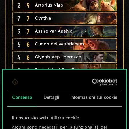
2
9
Artorius Vigo
7
7
Cynthia
5
7
Assire var Anahid
6
6
Cuoco dei Moorlehem
4
6
Glynnis aep Loernach
1
6
Roderick of Dun Tynne
4
6
x
2
Untore
4
6
x
2
Sergente Nauzicaa
Consenso
Dettagli
Informazioni sui cookie
4
6
x
2
Dama assetata
Il nostro sito web utilizza cookie
5
Assassinio
Alcuni sono necessari per la funzionalità del