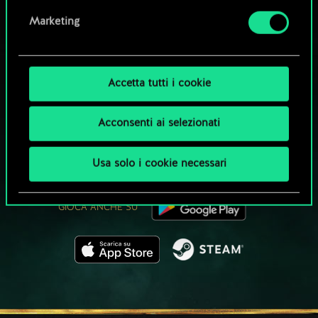
Marketing
Accetta tutti i cookie
CHE NE DICI DI UNA PARTITA A GWENT?
Acconsenti ai selezionati
GIOCA GRATIS
SU PC
Usa solo i cookie necessari
Questo titolo offre acquisti all'interno del gioco.
GIOCA ANCHE SU