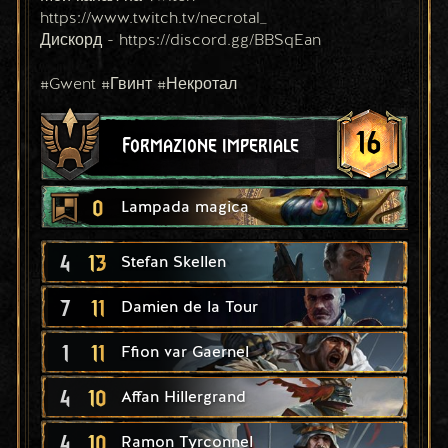
https://www.twitch.tv/necrotal_
Дискорд - https://discord.gg/BBSqEan
#Gwent #Гвинт #Некротал
16
Formazione imperiale
0
Lampada magica
4
13
Stefan Skellen
7
11
Damien de la Tour
1
11
Ffion var Gaernel
4
10
Affan Hillergrand
4
10
Ramon Tyrconnel