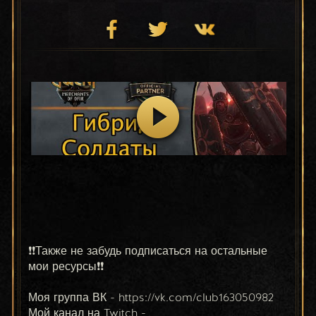
❗❗Также не забудь подписаться на остальные 
мои ресурсы❗❗
Моя группа ВК - https://vk.com/club163050982
Мой канал на Twitch - 