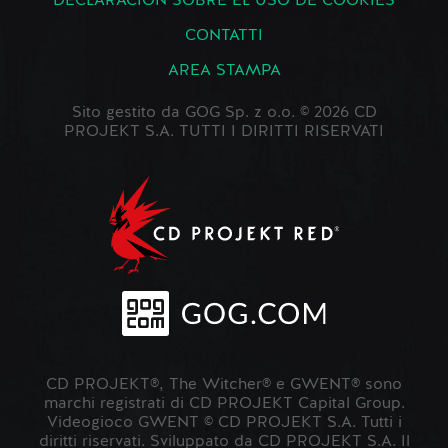
DECLARACIÓN SOBRE EL USO DE COOKIES
CONTATTI
AREA STAMPA
Sito gestito da GOG Sp. z o.o. © 2026 CD
PROJEKT S.A. TUTTI I DIRITTI RISERVATI
CD PROJEKT®, The Witcher® e GWENT® sono
marchi registrati di CD PROJEKT Capital Group.
Videogioco GWENT © CD PROJEKT S.A. Tutti i
diritti riservati. Sviluppato da CD PROJEKT S.A. Il