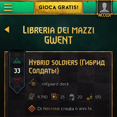
GIOCA GRATIS!
ACCEDI
Libreria dei mazzi
GWENT
Hybrid soldiers (Гибрид
33
Солдаты)
nilfgaard
deck
9.790
25
20
170
Di
creata
Necrotal
6 anni fa