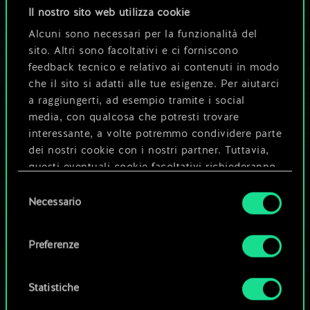
Il nostro sito web utilizza cookie
4
x
2
Giostra del torneo
Alcuni sono necessari per la funzionalità del
sito. Altri sono facoltativi e ci forniscono
5
4
Recluta
feedback tecnico e relativo ai contenuti in modo
che il sito si adatti alle tue esigenze. Per aiutarci
4
4
Trasportatore di bombe
a raggiungerti, ad esempio tramite i social
media, con qualcosa che potresti trovare
4
4
x
2
Zanne dell'Impero
interessante, a volte potremmo condividere parte
3
4
dei nostri cookie con i nostri partner. Tuttavia,
x
2
Lanciere Alba
questi eventuali cookie facoltativi richiederanno
la tua autorizzazione.
Selezione
Necessario
del
Tutti i dettagli su come utilizziamo i cookie e su
consenso
come impostare le tue preferenze sono
Preferenze
disponibili nel menu "Impostazioni" qui sotto.
Statistiche