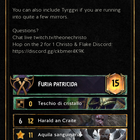
You can also include Tyrggvi if you are running 
into quite a few mirrors. 
Questions? 
Chat live twitch.tv/theonechristo
Hop on the 2 for 1 Christo & Flake Discord: 
https://discord.gg/ckbmer4K9K
15
Furia patricida
0
Teschio di cristallo
6
12
Harald an Craite
11
Aquila sanguinaria