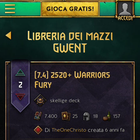
GIOCA GRATIS!
ACCEDI
Libreria dei mazzi
GWENT
[7.4] 2520+ Warriors
2
Fury
skellige
deck
7.400
25
18
157
Di
creata
TheOneChristo
6 anni fa