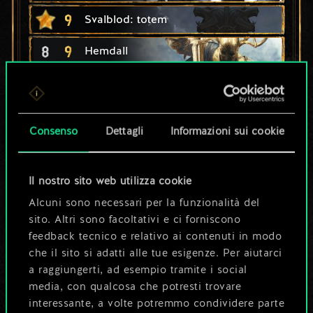
9
Svalblod: totem
8
9
Hemdall
4
9
Skjordal Drummond
2
9
Hjalmar an Craite
Consenso
Dettagli
Informazioni sui cookie
7
Carica del campione
7
Flotta predatrice
Il nostro sito web utilizza cookie
Alcuni sono necessari per la funzionalità del
5
7
Herkja Drummond
sito. Altri sono facoltativi e ci forniscono
feedback tecnico e relativo ai contenuti in modo
1
7
Vabjorn
che il sito si adatti alle tue esigenze. Per aiutarci
6
a raggiungerti, ad esempio tramite i social
Guerra tra clan
media, con qualcosa che potresti trovare
10
6
x
2
An Craite: spadone
interessante, a volte potremmo condividere parte