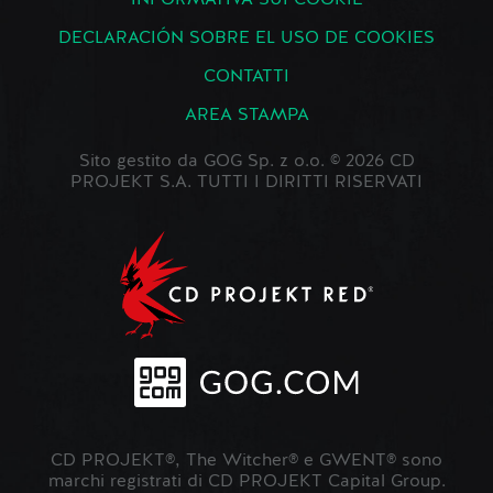
INFORMATIVA SUI COOKIE
DECLARACIÓN SOBRE EL USO DE COOKIES
CONTATTI
AREA STAMPA
Sito gestito da GOG Sp. z o.o. © 2026 CD
PROJEKT S.A. TUTTI I DIRITTI RISERVATI
CD PROJEKT®, The Witcher® e GWENT® sono
marchi registrati di CD PROJEKT Capital Group.