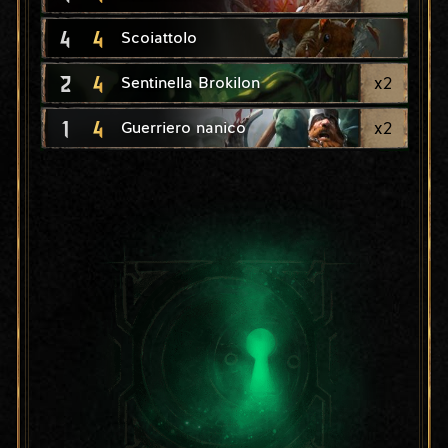
4
4
Scoiattolo
2
4
x
2
Sentinella Brokilon
1
4
x
2
Guerriero nanico