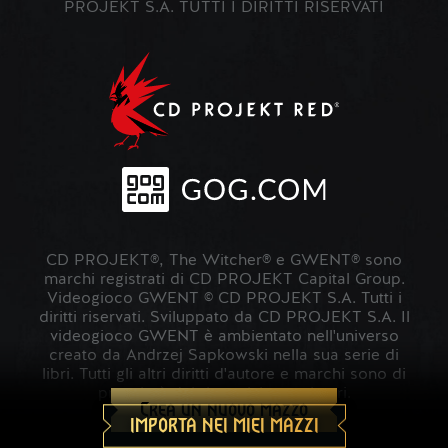
PROJEKT S.A. TUTTI I DIRITTI RISERVATI
CD PROJEKT®, The Witcher® e GWENT® sono
marchi registrati di CD PROJEKT Capital Group.
Videogioco GWENT © CD PROJEKT S.A. Tutti i
diritti riservati. Sviluppato da CD PROJEKT S.A. Il
videogioco GWENT è ambientato nell'universo
creato da Andrzej Sapkowski nella sua serie di
libri. Tutti gli altri diritti d'autore e marchi sono di
proprietà dei rispettivi proprietari.
Crea un nuovo mazzo
IMPORTA NEI MIEI MAZZI