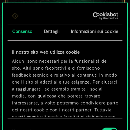
Per ora, è solo un
set di carte
Consenso
Dettagli
Informazioni sui cookie
condiviso.
Il nostro sito web utilizza cookie
Ma può diventare
Alcuni sono necessari per la funzionalità del
sito. Altri sono facoltativi e ci forniscono
molto altro!
feedback tecnico e relativo ai contenuti in modo
che il sito si adatti alle tue esigenze. Per aiutarci
a raggiungerti, ad esempio tramite i social
Dai un nome al mazzo e crea una
media, con qualcosa che potresti trovare
guida
interessante, a volte potremmo condividere parte
dei nostri cookie con i nostri partner. Tuttavia,
questi eventuali cookie facoltativi richiederanno
Modifica mazzo
la tua autorizzazione.
Selezione