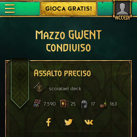
GIOCA GRATIS!
ACCEDI
Mazzo GWENT
condiviso
Assalto preciso
scoiatael
deck
7.590
25
17
163