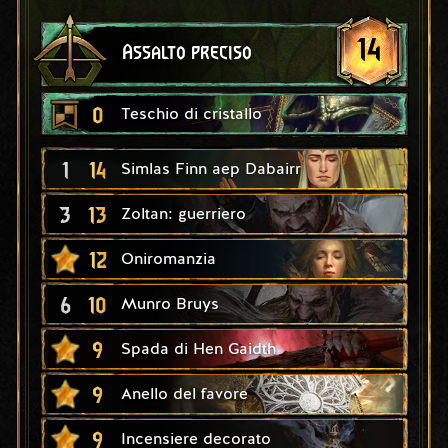
14
Assalto preciso
0
Teschio di cristallo
1
14
Simlas Finn aep Dabairr
3
13
Zoltan: guerriero
12
Oniromanzia
6
10
Munro Bruys
9
Spada di Hen Gaidth
9
Anello del favore
9
Incensiere decorato