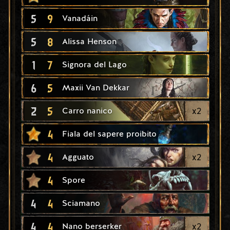
5
9
Vanadáin
5
8
Alissa Henson
1
7
Signora del Lago
6
5
Maxii Van Dekkar
2
5
x
2
Carro nanico
4
Fiala del sapere proibito
4
x
2
Agguato
4
Spore
4
4
Sciamano
4
4
x
2
Nano berserker