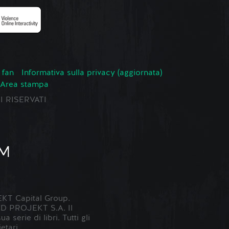
 fan
Informativa sulla privacy (aggiornata)
Area stampa
TI RISERVATI
KT Capital Group.
 CD PROJEKT S.A. Il
erie di libri. Tutti gli
etari.