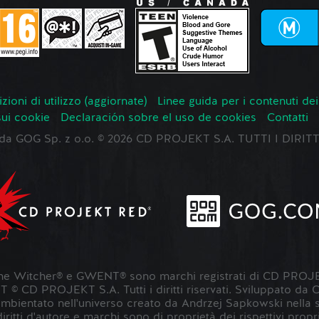
zioni di utilizzo (aggiornate)
Linee guida per i contenuti dei
sui cookie
Declaración sobre el uso de cookies
Contatti
o da GOG Sp. z o.o. © 2026 CD PROJEKT S.A. TUTTI I DIRIT
 Witcher® e GWENT® sono marchi registrati di CD PROJE
 CD PROJEKT S.A. Tutti i diritti riservati. Sviluppato da
entato nell'universo creato da Andrzej Sapkowski nella sua s
 diritti d'autore e marchi sono di proprietà dei rispettivi propri