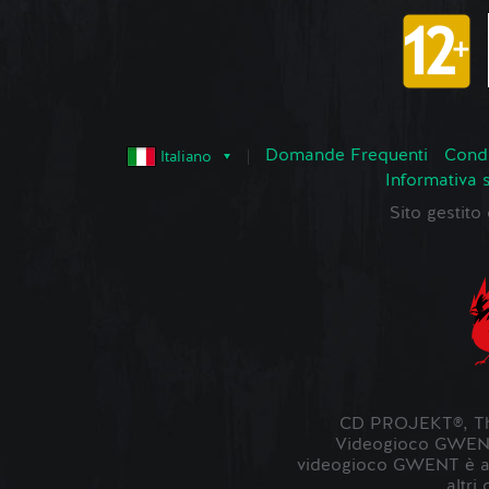
Domande Frequenti
Condi
Italiano
Informativa 
Sito gestit
CD PROJEKT®, The
Videogioco GWENT ©
videogioco GWENT è ambi
altri