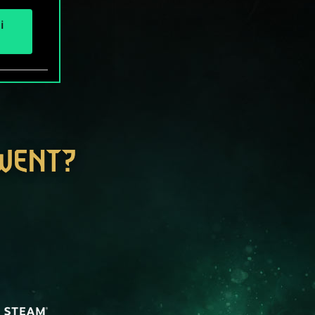
i
GWENT?