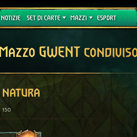
Crimson Curse
Guide
NOTIZIE
SET DI CARTE
MAZZI
ESPORT
Mazzo GWENT condivis
 natura
150