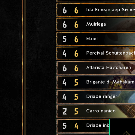
6
6
Ida Emean aep Sivne
6
6
Muirlega
5
6
Etriel
4
6
Percival Schuttenbac
6
6
Affarista Hav'caaren
4
5
Brigante di Mahakam
4
5
Driade ranger
2
5
Carro nanico
5
4
Driade iniziata