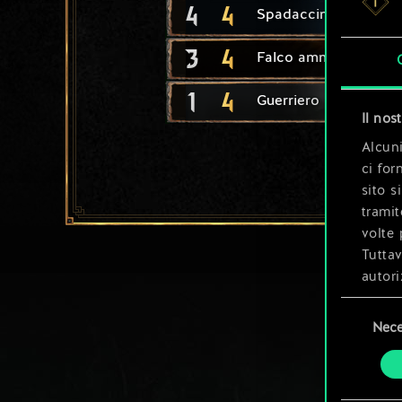
4
4
Spadaccino elfico
3
4
Falco ammaestrato
1
4
Guerriero nanico
Il nos
Alcuni
ci for
sito s
tramit
volte 
Tuttav
autori
Selezione
Tutti 
Nece
del
prefer
consenso