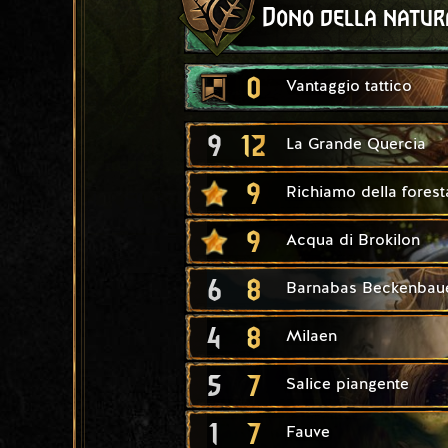
Dono della natur
0
Vantaggio tattico
9
12
La Grande Quercia
9
Richiamo della forest
9
Acqua di Brokilon
6
8
Barnabas Beckenbau
4
8
Milaen
5
7
Salice piangente
1
7
Fauve