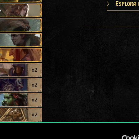
Esplora 
y
h
x
2
x
2
x
2
x
2