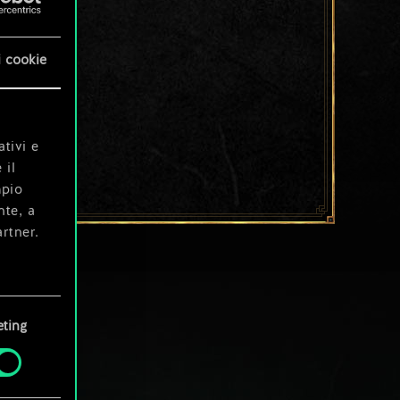
i cookie
ativi e
 il
mpio
nte, a
rtner.
e tue
ting