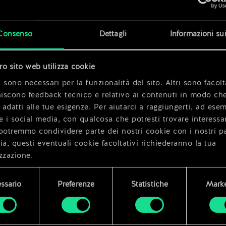
x
2
Consenso
Dettagli
Informazioni su
x
2
tro sito web utilizza cookie
 sono necessari per la funzionalità del sito. Altri sono facolt
niscono feedback tecnico e relativo ai contenuti in modo che
i adatti alle tue esigenze. Per aiutarci a raggiungerti, ad ese
e i social media, con qualcosa che potresti trovare interessa
potremmo condividere parte dei nostri cookie con i nostri pa
ia, questi eventuali cookie facoltativi richiederanno la tua
zzazione.
i dettagli su come utilizziamo i cookie e su come impostare l
ssario
Preferenze
Statistiche
Marke
enze sono disponibili nel menu "Impostazioni" qui sotto.