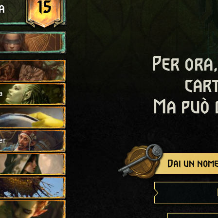
15
a
Per ora,
cart
a
Ma può 
er
Dai un nome