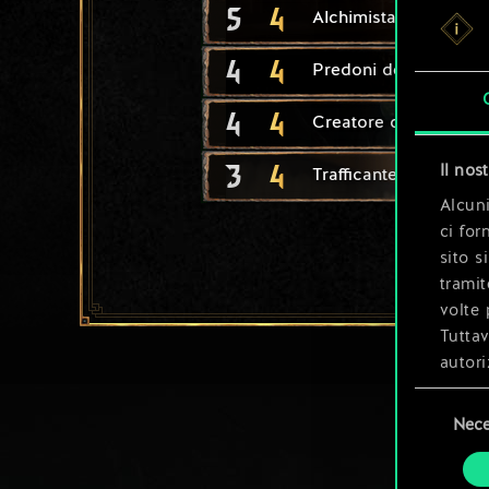
5
4
Alchimista losco
4
4
Predoni delle fogne
4
4
Creatore di mutanti
3
4
Il nos
Trafficante di fisstech
Alcuni
ci for
sito s
tramit
volte 
Tuttav
autori
Selezione
Tutti 
Nece
del
prefer
consenso