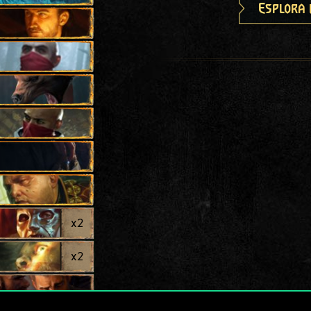
Esplora 
x
2
x
2