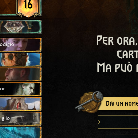
16
Per ora,
odigio
cart
Ma può 
ior
Dai un nome
glio