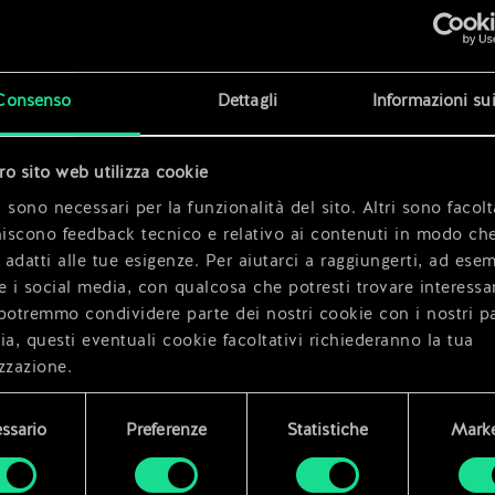
x
2
Consenso
Dettagli
Informazioni su
x
2
tro sito web utilizza cookie
x
2
 sono necessari per la funzionalità del sito. Altri sono facolt
niscono feedback tecnico e relativo ai contenuti in modo che
i adatti alle tue esigenze. Per aiutarci a raggiungerti, ad ese
e i social media, con qualcosa che potresti trovare interessa
potremmo condividere parte dei nostri cookie con i nostri pa
ia, questi eventuali cookie facoltativi richiederanno la tua
zzazione.
i dettagli su come utilizziamo i cookie e su come impostare l
ssario
Preferenze
Statistiche
Marke
enze sono disponibili nel menu "Impostazioni" qui sotto.