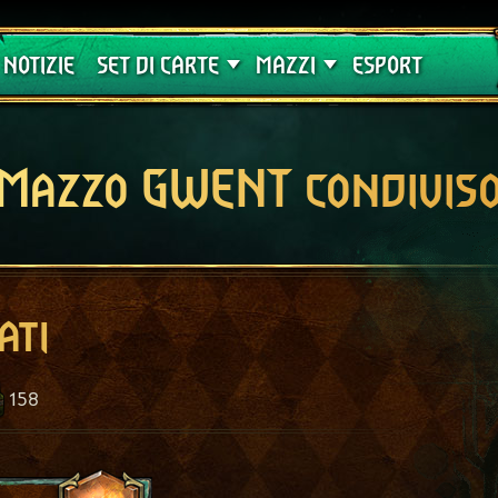
Crimson Curse
Guide
NOTIZIE
SET DI CARTE
MAZZI
ESPORT
Mazzo GWENT condivis
ati
158