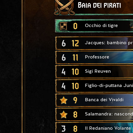
Baia dei pirati
0
Occhio di tigre
6
12
Jacques: bambino pr
6
11
Professore
4
10
Sigi Reuven
4
10
Figlio-di-puttana Jun
9
Banca dei Vivaldi
8
Salamandra: nascondi
3
8
Il Redaniano Volante