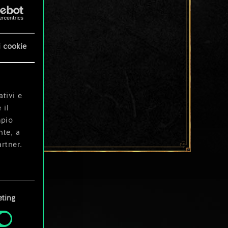
i cookie
ativi e
 il
mpio
nte, a
rtner.
e tue
ting