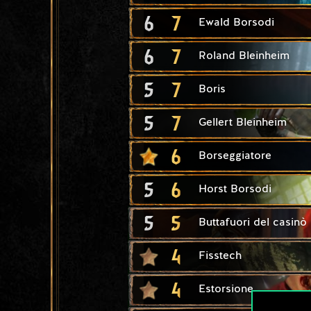
6
7
Ewald Borsodi
6
7
Roland Bleinheim
5
7
Boris
5
7
Gellert Bleinheim
6
Borseggiatore
5
6
Horst Borsodi
5
5
Buttafuori del casinò
4
Fisstech
4
Estorsione