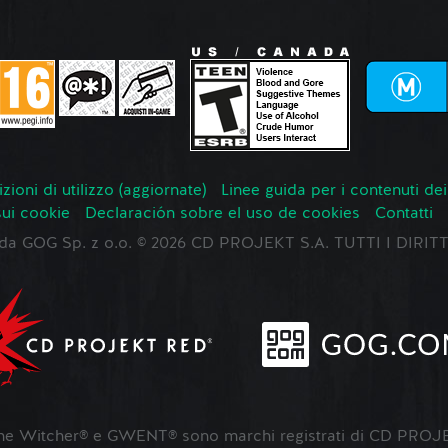
zioni di utilizzo (aggiornate)
Linee guida per i contenuti dei
sui cookie
Declaración sobre el uso de cookies
Contatti
o da GOG Sp. z o.o. © 2026 CD PROJEKT S.A. TUTTI I DIRIT
 Witcher® e GWENT® sono marchi registrati di CD PROJE