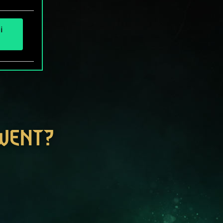
i
GWENT?