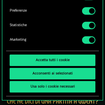
Tutti i dettagli su come utilizziamo i cookie e su
consenso
come impostare le tue preferenze sono
Esplora i mazzi della community
Preferenze
disponibili nel menu "Impostazioni" qui sotto.
Statistiche
Marketing
Accetta tutti i cookie
Acconsenti ai selezionati
Usa solo i cookie necessari
CHE NE DICI DI UNA PARTITA A GWENT?