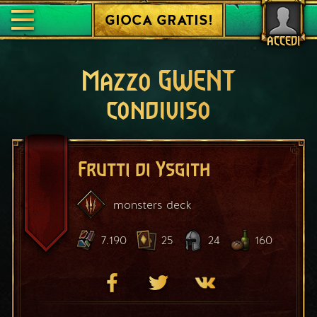
GIOCA GRATIS!
ACCEDI
Mazzo GWENT
condiviso
Frutti di Ysgith
monsters
deck
7.190
25
24
160