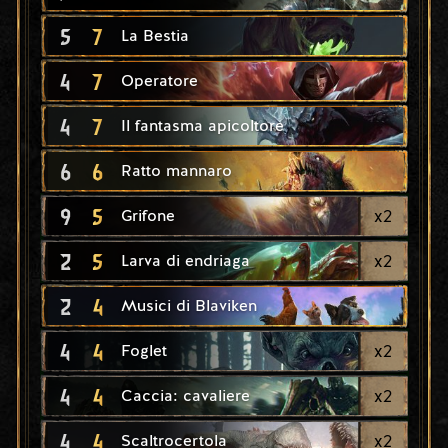
5
7
La Bestia
4
7
Operatore
4
7
Il fantasma apicoltore
6
6
Ratto mannaro
9
5
x
2
Grifone
2
5
x
2
Larva di endriaga
2
4
Musici di Blaviken
4
4
x
2
Foglet
4
4
x
2
Caccia: cavaliere
4
4
x
2
Scaltrocertola