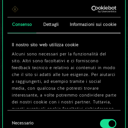
Per ora, è solo un
set di carte
Consenso
Dettagli
Informazioni sui cookie
condiviso.
Ma può diventare
Il nostro sito web utilizza cookie
Alcuni sono necessari per la funzionalità del
molto altro!
sito. Altri sono facoltativi e ci forniscono
feedback tecnico e relativo ai contenuti in modo
che il sito si adatti alle tue esigenze. Per aiutarci
Dai un nome al mazzo e crea una
a raggiungerti, ad esempio tramite i social
guida
media, con qualcosa che potresti trovare
interessante, a volte potremmo condividere parte
dei nostri cookie con i nostri partner. Tuttavia,
Modifica mazzo
questi eventuali cookie facoltativi richiederanno
la tua autorizzazione.
Selezione
OPPURE
Necessario
del