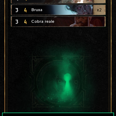
3
4
x
2
Bruxa
3
4
Cobra reale