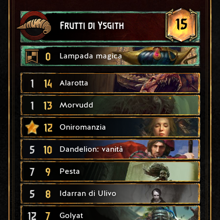
15
Frutti di Ysgith
0
Lampada magica
1
14
Alarotta
1
13
Morvudd
12
Oniromanzia
5
10
Dandelion: vanità
7
9
Pesta
5
8
Idarran di Ulivo
12
7
Golyat