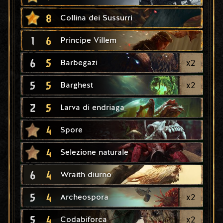
8
Collina dei Sussurri
1
6
Principe Villem
6
5
x
2
Barbegazi
5
5
x
2
Barghest
2
5
Larva di endriaga
4
Spore
4
Selezione naturale
6
4
Wraith diurno
5
4
x
2
Archeospora
5
4
x
2
Codabiforca