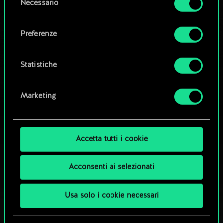
Necessario
del
OPPURE
Tutti i dettagli su come utilizziamo i cookie e su
consenso
come impostare le tue preferenze sono
Preferenze
disponibili nel menu "Impostazioni" qui sotto.
Esplora i mazzi della community
Statistiche
Marketing
Accetta tutti i cookie
Acconsenti ai selezionati
Usa solo i cookie necessari