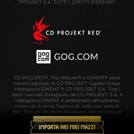
PROJEKT S.A. TUTTI I DIRITTI RISERVATI
CD PROJEKT®, The Witcher® e GWENT® sono
marchi registrati di CD PROJEKT Capital Group.
Videogioco GWENT © CD PROJEKT S.A. Tutti i
diritti riservati. Sviluppato da CD PROJEKT S.A. Il
videogioco GWENT è ambientato nell'universo
creato da Andrzej Sapkowski nella sua serie di
libri. Tutti gli altri diritti d'autore e marchi sono di
proprietà dei rispettivi proprietari.
Crea un nuovo mazzo
IMPORTA NEI MIEI MAZZI