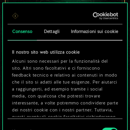
Per ora, è solo un
set di carte
Consenso
Dettagli
Informazioni sui cookie
condiviso.
Il nostro sito web utilizza cookie
Ma può diventare
Alcuni sono necessari per la funzionalità del
sito. Altri sono facoltativi e ci forniscono
molto altro!
feedback tecnico e relativo ai contenuti in modo
che il sito si adatti alle tue esigenze. Per aiutarci
a raggiungerti, ad esempio tramite i social
Dai un nome al mazzo e crea una
media, con qualcosa che potresti trovare
guida
interessante, a volte potremmo condividere parte
dei nostri cookie con i nostri partner. Tuttavia,
questi eventuali cookie facoltativi richiederanno
Modifica mazzo
la tua autorizzazione.
Selezione