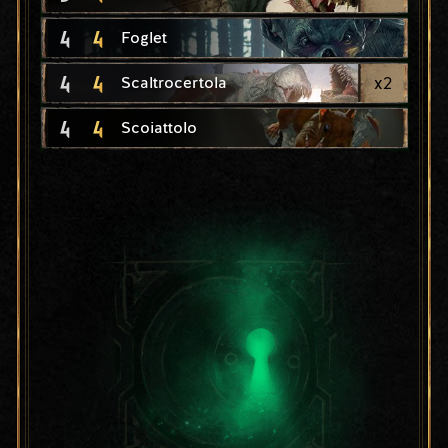
4
4
Foglet
4
4
x
2
Scaltrocertola
4
4
Scoiattolo