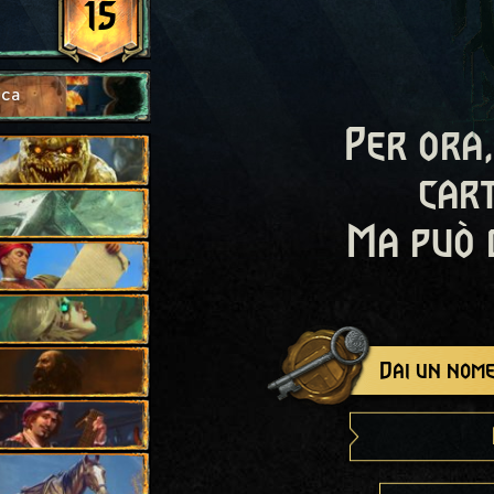
15
ica
Per ora,
cart
Ma può 
Dai un nome