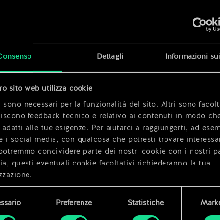
x
2
x
2
ito
Consenso
Dettagli
Informazioni su
x
2
tro sito web utilizza cookie
x
2
 sono necessari per la funzionalità del sito. Altri sono facolt
niscono feedback tecnico e relativo ai contenuti in modo che
i adatti alle tue esigenze. Per aiutarci a raggiungerti, ad ese
e i social media, con qualcosa che potresti trovare interessa
potremmo condividere parte dei nostri cookie con i nostri pa
ia, questi eventuali cookie facoltativi richiederanno la tua
zzazione.
i dettagli su come utilizziamo i cookie e su come impostare l
ssario
Preferenze
Statistiche
Marke
enze sono disponibili nel menu "Impostazioni" qui sotto.