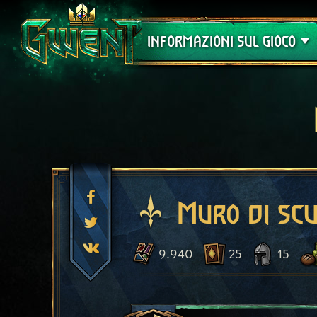
Assistenza
INFORMAZIONI SUL GIOCO
Muro di scu
9.940
25
15