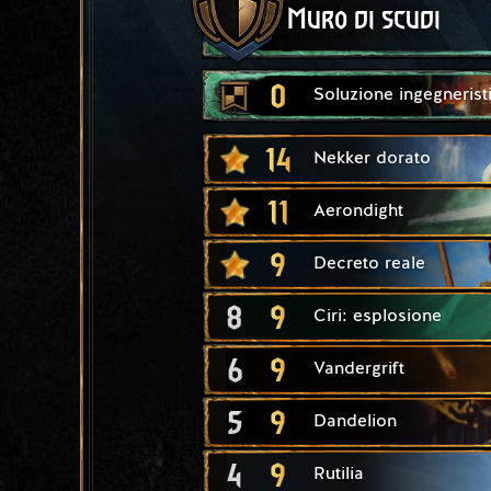
Muro di scudi
0
Soluzione ingegnerist
14
Nekker dorato
11
Aerondight
9
Decreto reale
8
9
Ciri: esplosione
6
9
Vandergrift
5
9
Dandelion
4
9
Rutilia