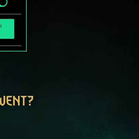
i
GWENT?