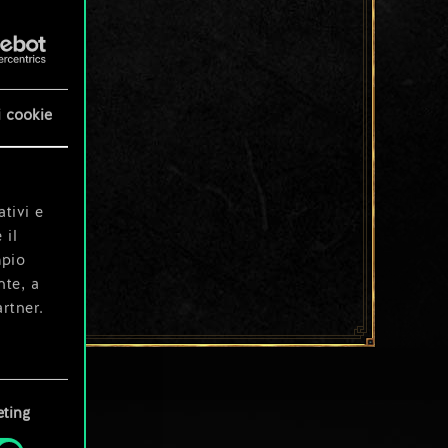
i cookie
ativi e
 il
mpio
nte, a
rtner.
e tue
ting