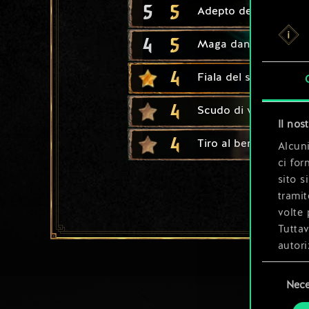
5
5
Adepto del Grifone
4
5
Maga dannata
4
Fiala del sapere proib
4
Scudo di viverna
Il nos
4
Tiro al bersaglio
Alcuni
ci for
sito s
tramit
volte 
Tuttav
autori
Selezione
Tutti 
Nece
del
prefer
consenso