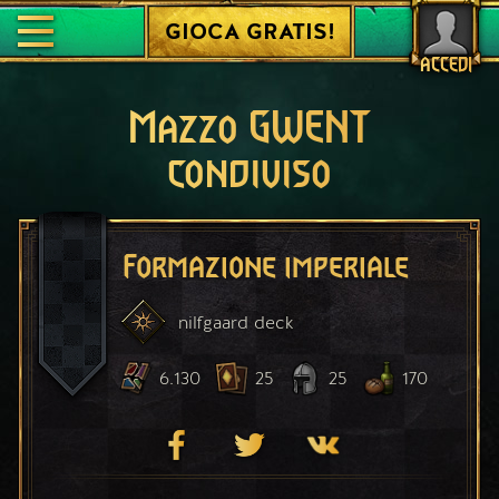
GIOCA GRATIS!
ACCEDI
Mazzo GWENT
condiviso
Formazione imperiale
nilfgaard
deck
6.130
25
25
170