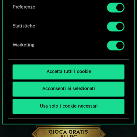
come impostare le tue preferenze sono
Preferenze
disponibili nel menu "Impostazioni" qui sotto.
Statistiche
Marketing
Accetta tutti i cookie
Acconsenti ai selezionati
Usa solo i cookie necessari
CHE NE DICI DI UNA PARTITA A GWENT?
GIOCA GRATIS
SU PC