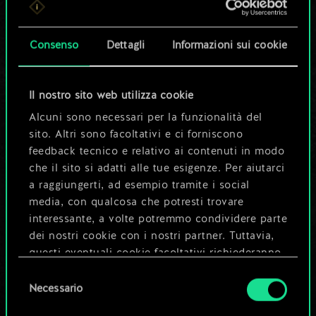
set di carte
condiviso.
Consenso
Dettagli
Informazioni sui cookie
Ma può diventare
Il nostro sito web utilizza cookie
molto altro!
Alcuni sono necessari per la funzionalità del
sito. Altri sono facoltativi e ci forniscono
feedback tecnico e relativo ai contenuti in modo
Dai un nome al mazzo e crea una
che il sito si adatti alle tue esigenze. Per aiutarci
guida
a raggiungerti, ad esempio tramite i social
media, con qualcosa che potresti trovare
interessante, a volte potremmo condividere parte
Modifica mazzo
dei nostri cookie con i nostri partner. Tuttavia,
questi eventuali cookie facoltativi richiederanno
OPPURE
la tua autorizzazione.
Selezione
Necessario
del
Tutti i dettagli su come utilizziamo i cookie e su
consenso
Esplora i mazzi della community