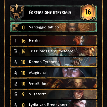
16
Formazione imperiale
0
Vantaggio tattico
1
16
Renfri
3
14
Triss: pioggia di meteore
4
10
Ramon Tyrconnel
4
10
Magiruna
2
10
Geralt: Igni
5
9
Vilgefortz
4
8
Lydia van Bredevoort