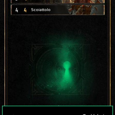
4
4
Scoiattolo
Per ora, è solo un