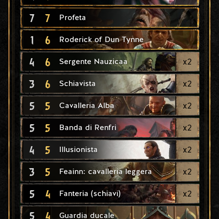
7
7
Profeta
1
6
Roderick of Dun Tynne
4
6
x
2
Sergente Nauzicaa
3
6
x
2
Schiavista
5
5
x
2
Cavalleria Alba
5
5
x
2
Banda di Renfri
4
5
x
2
Illusionista
3
5
x
2
Feainn: cavalleria leggera
5
4
x
2
Fanteria (schiavi)
5
4
Guardia ducale