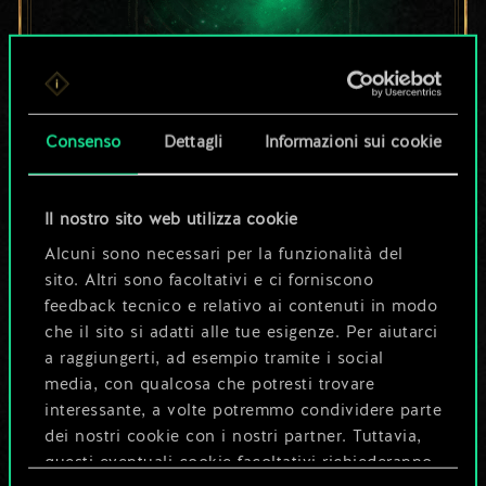
Per ora, è solo un
Consenso
Dettagli
Informazioni sui cookie
set di carte
condiviso.
Il nostro sito web utilizza cookie
Alcuni sono necessari per la funzionalità del
Ma può diventare
sito. Altri sono facoltativi e ci forniscono
feedback tecnico e relativo ai contenuti in modo
molto altro!
che il sito si adatti alle tue esigenze. Per aiutarci
a raggiungerti, ad esempio tramite i social
media, con qualcosa che potresti trovare
Dai un nome al mazzo e crea una
interessante, a volte potremmo condividere parte
guida
dei nostri cookie con i nostri partner. Tuttavia,
questi eventuali cookie facoltativi richiederanno