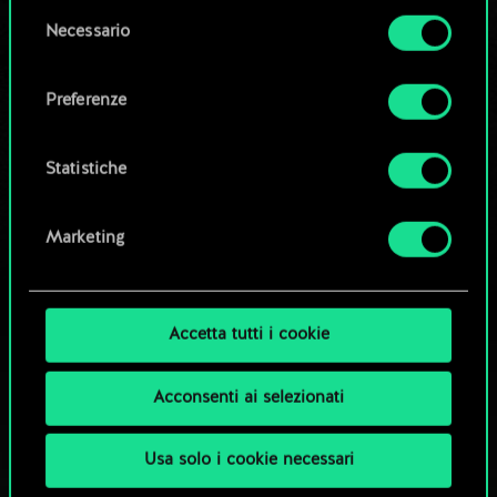
la tua autorizzazione.
Modifica mazzo
Selezione
Necessario
del
Tutti i dettagli su come utilizziamo i cookie e su
consenso
OPPURE
come impostare le tue preferenze sono
Preferenze
disponibili nel menu "Impostazioni" qui sotto.
Esplora i mazzi della community
Statistiche
Marketing
Accetta tutti i cookie
Acconsenti ai selezionati
Usa solo i cookie necessari