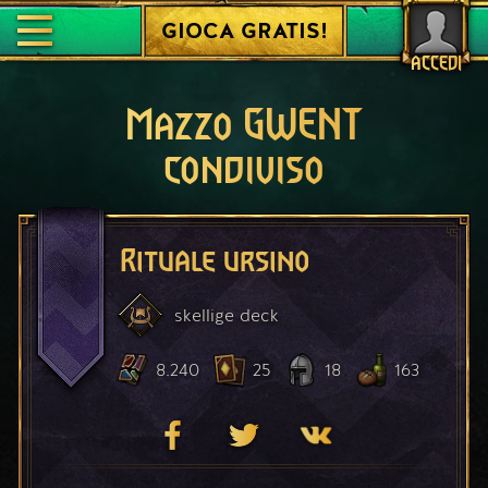
GIOCA GRATIS!
ACCEDI
Mazzo GWENT
condiviso
Rituale ursino
skellige
deck
8.240
25
18
163