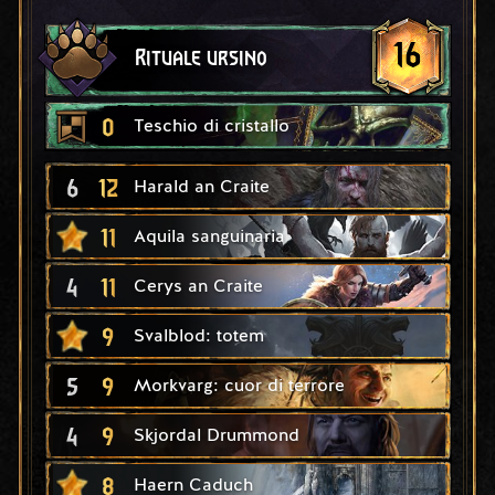
16
Rituale ursino
0
Teschio di cristallo
6
12
Harald an Craite
11
Aquila sanguinaria
4
11
Cerys an Craite
9
Svalblod: totem
5
9
Morkvarg: cuor di terrore
4
9
Skjordal Drummond
8
Haern Caduch