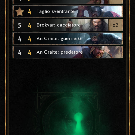
4
Taglio sventrante
5
4
x
2
Brokvar: cacciatore
4
4
An Craite: guerriero
4
4
An Craite: predatore