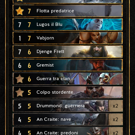
7
Flotta predatrice
7
7
Lugos il Blu
1
7
Vabjorn
7
6
Djenge Frett
6
6
Gremist
6
Guerra tra clan
5
Colpo stordente
5
5
x
2
Drummond: guerriera
4
5
x
2
An Craite: nave
4
5
x
2
An Craite: predoni