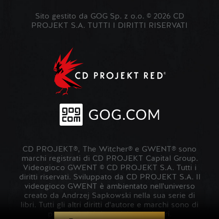
Sito gestito da GOG Sp. z o.o. © 2026 CD
PROJEKT S.A. TUTTI I DIRITTI RISERVATI
CD PROJEKT®, The Witcher® e GWENT® sono
marchi registrati di CD PROJEKT Capital Group.
Videogioco GWENT © CD PROJEKT S.A. Tutti i
diritti riservati. Sviluppato da CD PROJEKT S.A. Il
videogioco GWENT è ambientato nell'universo
creato da Andrzej Sapkowski nella sua serie di
libri. Tutti gli altri diritti d'autore e marchi sono di
proprietà dei rispettivi proprietari.