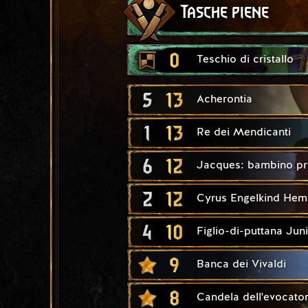
Tasche piene
0
Teschio di cristallo
5
13
Acherontia
1
13
Re dei Mendicanti
6
12
Jacques: bambino pr
2
12
Cyrus Engelkind Hem
4
10
Figlio-di-puttana Jun
9
Banca dei Vivaldi
8
Candela dell'evocato