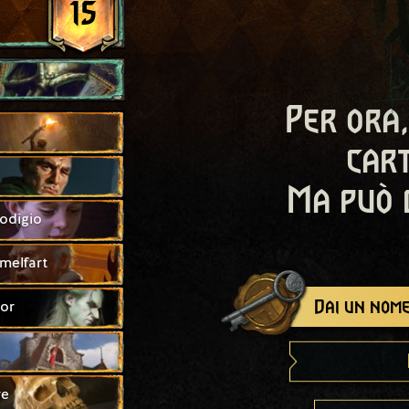
15
Per ora,
cart
Ma può 
odigio
melfart
Dai un nome
ior
re