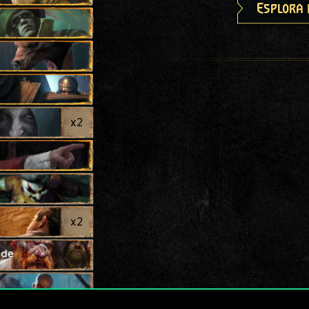
Esplora 
x
2
x
2
ude