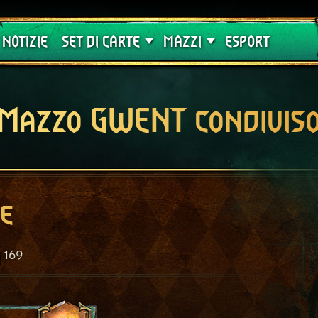
Crimson Curse
Guide
NOTIZIE
SET DI CARTE
MAZZI
ESPORT
Mazzo GWENT condivis
ne
169