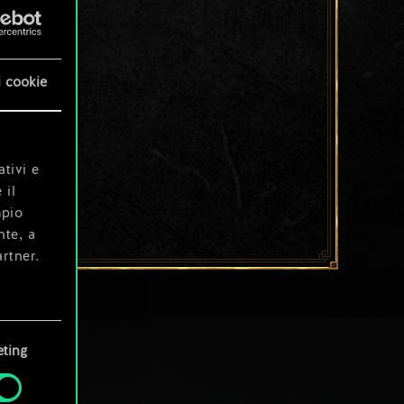
i cookie
ativi e
 il
mpio
nte, a
rtner.
e tue
ting