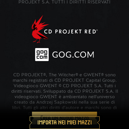
PROJEKT S.A. TUTTI I DIRITTI RISERVATI
CD PROJEKT®, The Witcher® e GWENT® sono
marchi registrati di CD PROJEKT Capital Group.
Videogioco GWENT © CD PROJEKT S.A. Tutti i
diritti riservati. Sviluppato da CD PROJEKT S.A. Il
videogioco GWENT è ambientato nell'universo
creato da Andrzej Sapkowski nella sua serie di
libri. Tutti gli altri diritti d'autore e marchi sono di
proprietà dei rispettivi proprietari.
Crea un nuovo mazzo
IMPORTA NEI MIEI MAZZI