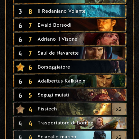
3
8
Il Redaniano Volante
6
7
Ewald Borsodi
6
7
Adriano il Visone
4
7
Saul de Navarette
6
Borseggiatore
6
6
Adalbertus Kalkstein
6
5
Segugi mutati
4
x
2
Fisstech
4
4
Trasportatore di bombe
4
4
x
2
Sciacallo marino