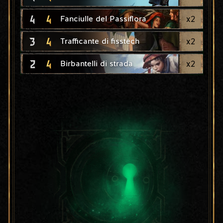
4
4
x
2
Fanciulle del Passiflora
3
4
x
2
Trafficante di fisstech
2
4
x
2
Birbantelli di strada