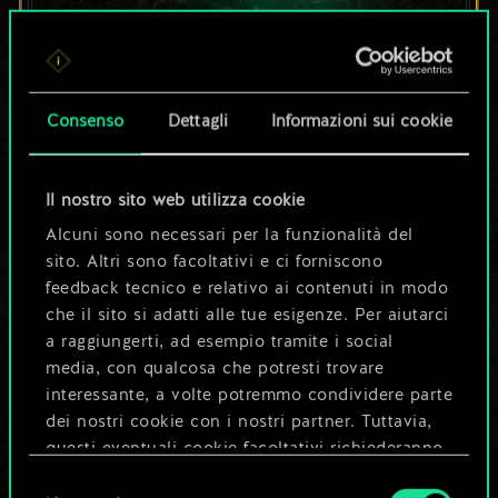
Per ora, è solo un
set di carte
Consenso
Dettagli
Informazioni sui cookie
condiviso.
Il nostro sito web utilizza cookie
Ma può diventare
Alcuni sono necessari per la funzionalità del
sito. Altri sono facoltativi e ci forniscono
molto altro!
feedback tecnico e relativo ai contenuti in modo
che il sito si adatti alle tue esigenze. Per aiutarci
a raggiungerti, ad esempio tramite i social
Dai un nome al mazzo e crea una
media, con qualcosa che potresti trovare
guida
interessante, a volte potremmo condividere parte
dei nostri cookie con i nostri partner. Tuttavia,
questi eventuali cookie facoltativi richiederanno
Modifica mazzo
la tua autorizzazione.
Selezione