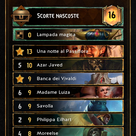
16
Scorte nascoste
0
Lampada magica
13
Una notte al Passiflora
5
10
Azar Javed
9
Banca dei Vivaldi
6
9
Madame Luiza
6
9
Savolla
2
9
Philippa Eilhart
4
8
Moreelse