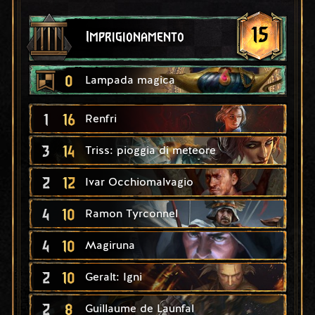
15
Imprigionamento
0
Lampada magica
1
16
Renfri
3
14
Triss: pioggia di meteore
2
12
Ivar Occhiomalvagio
4
10
Ramon Tyrconnel
4
10
Magiruna
2
10
Geralt: Igni
2
8
Guillaume de Launfal