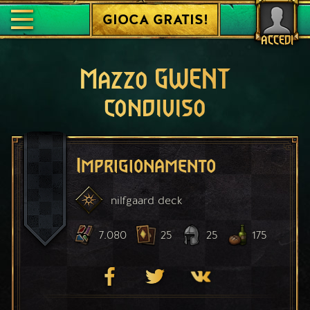
GIOCA GRATIS!
ACCEDI
Mazzo GWENT
condiviso
Imprigionamento
nilfgaard
deck
7.080
25
25
175