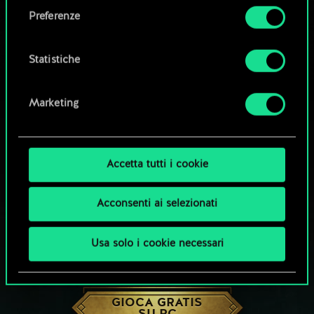
come impostare le tue preferenze sono
Preferenze
disponibili nel menu "Impostazioni" qui sotto.
Statistiche
Marketing
Accetta tutti i cookie
Acconsenti ai selezionati
Usa solo i cookie necessari
CHE NE DICI DI UNA PARTITA A GWENT?
GIOCA GRATIS
SU PC