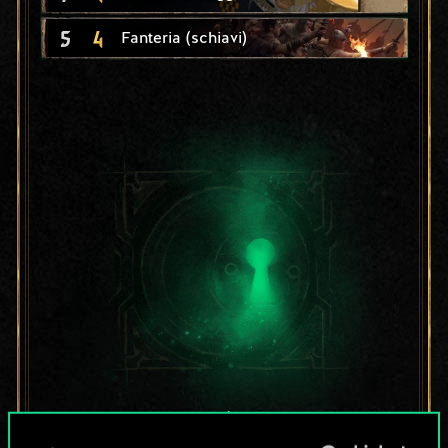
5
4
Fanteria (schiavi)
Per ora, è solo un