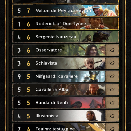
5
7
Milton de Peyrac-Peyran
1
6
Roderick of Dun Tynne
4
6
Sergente Nauzicaa
3
6
x
2
Osservatore
3
6
x
2
Schiavista
9
5
x
2
Nilfgaard: cavaliere
5
5
x
2
Cavalleria Alba
5
5
x
2
Banda di Renfri
4
5
x
2
Illusionista
7
4
x
2
Feainn: testuggine