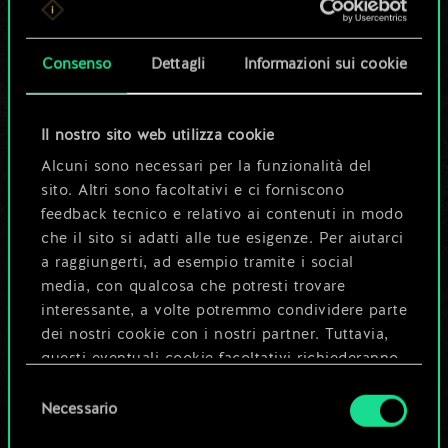
set di carte
condiviso.
Consenso
Dettagli
Informazioni sui cookie
Ma può diventare
Il nostro sito web utilizza cookie
molto altro!
Alcuni sono necessari per la funzionalità del
sito. Altri sono facoltativi e ci forniscono
feedback tecnico e relativo ai contenuti in modo
Dai un nome al mazzo e crea una
che il sito si adatti alle tue esigenze. Per aiutarci
guida
a raggiungerti, ad esempio tramite i social
media, con qualcosa che potresti trovare
interessante, a volte potremmo condividere parte
Modifica mazzo
dei nostri cookie con i nostri partner. Tuttavia,
questi eventuali cookie facoltativi richiederanno
OPPURE
la tua autorizzazione.
Selezione
Necessario
del
Tutti i dettagli su come utilizziamo i cookie e su
consenso
Esplora i mazzi della community