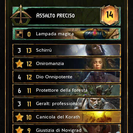
14
Assalto preciso
0
Lampada magica
3
13
Schirrú
12
Oniromanzia
4
12
Dio Onnipotente
6
11
Protettore della foresta
3
11
Geralt: professionale
10
Canicola del Korath
9
Giustizia di Novigrad