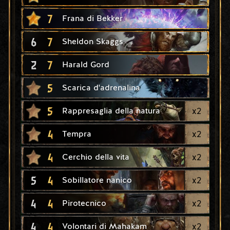
7
Frana di Bekker
6
7
Sheldon Skaggs
2
7
Harald Gord
5
Scarica d'adrenalina
5
x
2
Rappresaglia della natura
4
x
2
Tempra
4
x
2
Cerchio della vita
5
4
x
2
Sobillatore nanico
4
4
x
2
Pirotecnico
4
4
x
2
Volontari di Mahakam