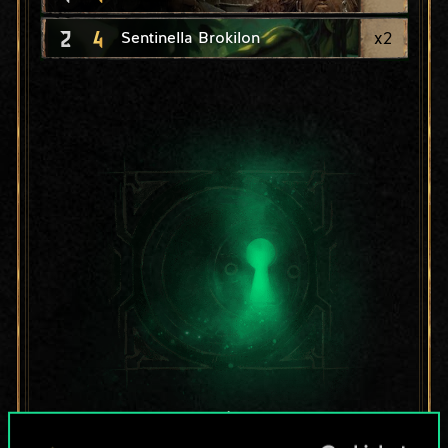
2
4
x
2
Sentinella Brokilon
Per ora, è solo un