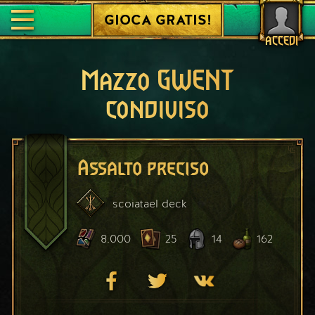
GIOCA GRATIS!
ACCEDI
Mazzo GWENT
condiviso
Assalto preciso
scoiatael
deck
8.000
25
14
162