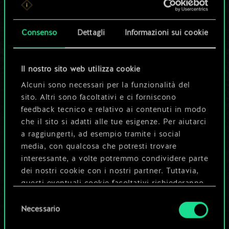
set di carte
condiviso.
Consenso
Dettagli
Informazioni sui cookie
Ma può diventare
Il nostro sito web utilizza cookie
molto altro!
Alcuni sono necessari per la funzionalità del
sito. Altri sono facoltativi e ci forniscono
feedback tecnico e relativo ai contenuti in modo
Dai un nome al mazzo e crea una
che il sito si adatti alle tue esigenze. Per aiutarci
guida
a raggiungerti, ad esempio tramite i social
media, con qualcosa che potresti trovare
interessante, a volte potremmo condividere parte
Modifica mazzo
dei nostri cookie con i nostri partner. Tuttavia,
questi eventuali cookie facoltativi richiederanno
OPPURE
la tua autorizzazione.
Selezione
Necessario
del
Tutti i dettagli su come utilizziamo i cookie e su
consenso
Esplora i mazzi della community