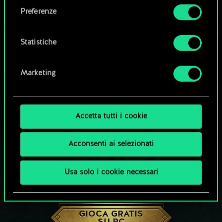
come impostare le tue preferenze sono
Preferenze
disponibili nel menu "Impostazioni" qui sotto.
Statistiche
Marketing
Accetta tutti i cookie
Acconsenti ai selezionati
Usa solo i cookie necessari
CHE NE DICI DI UNA PARTITA A GWENT?
GIOCA GRATIS
SU PC