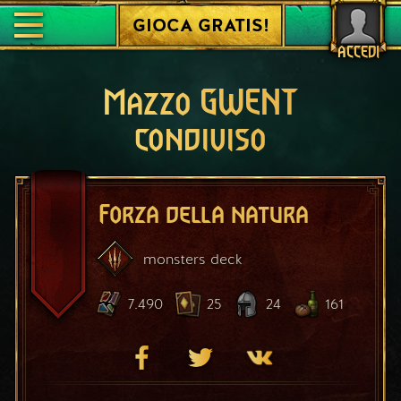
GIOCA GRATIS!
ACCEDI
Mazzo GWENT
condiviso
Forza della natura
monsters
deck
7.490
25
24
161