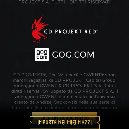
PROJEKT S.A. TUTTI I DIRITTI RISERVATI
CD PROJEKT®, The Witcher® e GWENT® sono
marchi registrati di CD PROJEKT Capital Group.
Videogioco GWENT © CD PROJEKT S.A. Tutti i
diritti riservati. Sviluppato da CD PROJEKT S.A. Il
videogioco GWENT è ambientato nell'universo
creato da Andrzej Sapkowski nella sua serie di
libri. Tutti gli altri diritti d'autore e marchi sono di
proprietà dei rispettivi proprietari.
Crea un nuovo mazzo
IMPORTA NEI MIEI MAZZI