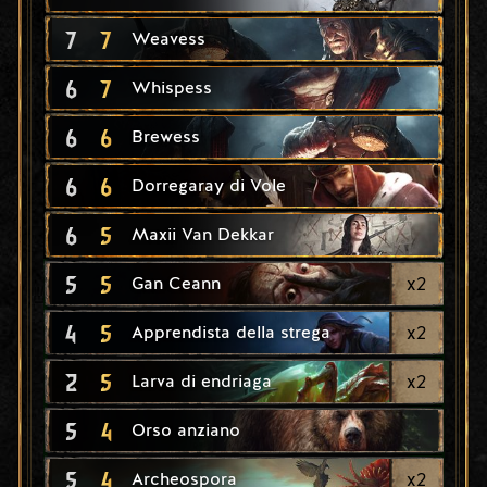
7
7
Weavess
6
7
Whispess
6
6
Brewess
6
6
Dorregaray di Vole
6
5
Maxii Van Dekkar
5
5
x
2
Gan Ceann
4
5
x
2
Apprendista della strega
2
5
x
2
Larva di endriaga
5
4
Orso anziano
5
4
x
2
Archeospora