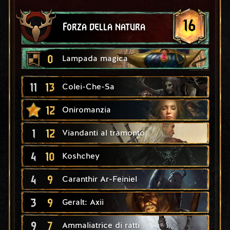
16
Forza della natura
0
Lampada magica
11
13
Colei-Che-Sa
12
Oniromanzia
1
12
Viandanti al tramonto
4
10
Koshchey
4
9
Caranthir Ar-Feiniel
3
9
Geralt: Axii
9
7
Ammaliatrice di ratti