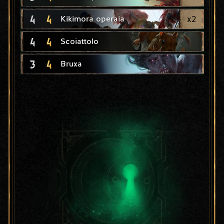
4
4
x
2
Kikimora operaia
4
4
Scoiattolo
3
4
Bruxa