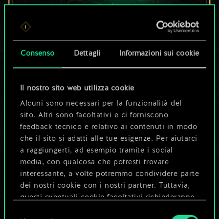
Per ora, è solo un
set di carte
Consenso
Dettagli
Informazioni sui cookie
condiviso.
Il nostro sito web utilizza cookie
Ma può diventare
Alcuni sono necessari per la funzionalità del
sito. Altri sono facoltativi e ci forniscono
molto altro!
feedback tecnico e relativo ai contenuti in modo
che il sito si adatti alle tue esigenze. Per aiutarci
a raggiungerti, ad esempio tramite i social
Dai un nome al mazzo e crea una
media, con qualcosa che potresti trovare
guida
interessante, a volte potremmo condividere parte
dei nostri cookie con i nostri partner. Tuttavia,
questi eventuali cookie facoltativi richiederanno
Modifica mazzo
la tua autorizzazione.
Selezione