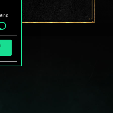
e tue
ting
i