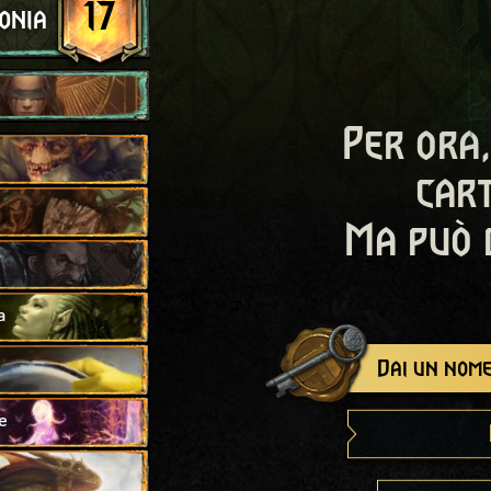
17
onia
Per ora,
cart
Ma può 
a
Dai un nome
e