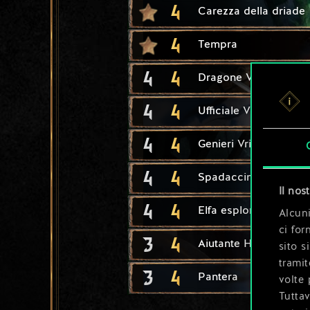
4
Carezza della driade
4
Tempra
4
4
Dragone Vrihedd
4
4
Ufficiale Vrihedd
4
4
Genieri Vrihedd
4
4
Spadaccino elfico
Il nos
4
4
Elfa esploratrice
Alcuni
ci for
3
4
Aiutante Hav'caaren
sito s
tramit
3
4
Pantera
volte 
Tuttav