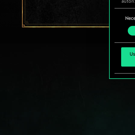
autori
Selezione
Tutti 
Nece
del
prefer
consenso
Us