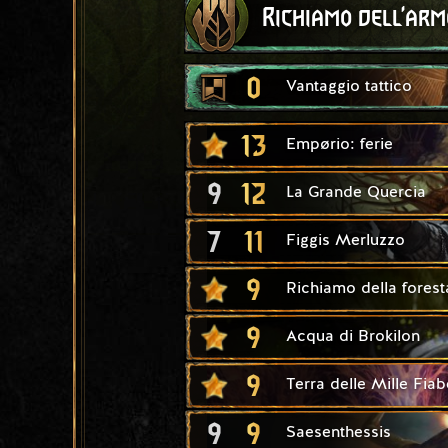
Richiamo dell'arm
0
Vantaggio tattico
13
Empørio: ferie
9
12
La Grande Quercia
7
11
Figgis Merluzzo
9
Richiamo della forest
9
Acqua di Brokilon
9
Terra delle Mille Fiab
9
9
Saesenthessis