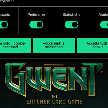
zzazione.
i dettagli su come utilizziamo i cookie e su come impostare l
ssario
Preferenze
Statistiche
Marke
enze sono disponibili nel menu "Impostazioni" qui sotto.
a solo i cookie
Acconsenti ai
Accetta tutti 
necessari
selezionati
cookie