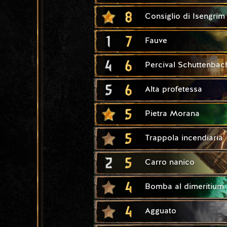
8
Consiglio di Isengrim
1
7
Fauve
4
6
Percival Schuttenbac
5
6
Alta profetessa
5
Pietra Morana
5
Trappola incendiaria
2
5
Carro nanico
4
Bomba al dimeritium
4
Agguato