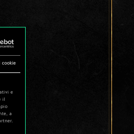
i cookie
ativi e
 il
mpio
nte, a
rtner.