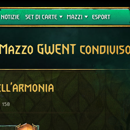
Crimson Curse
Guide
NOTIZIE
SET DI CARTE
MAZZI
ESPORT
Mazzo GWENT condivis
ell'armonia
158