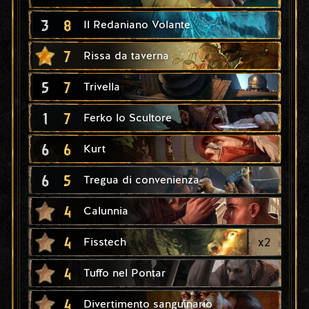
3
8
Il Redaniano Volante
7
Rissa da taverna
5
7
Trivella
1
7
Ferko lo Scultore
6
6
Kurt
6
5
Tregua di convenienza
4
Calunnia
4
x
2
Fisstech
4
Tuffo nel Pontar
4
Divertimento sanguinario