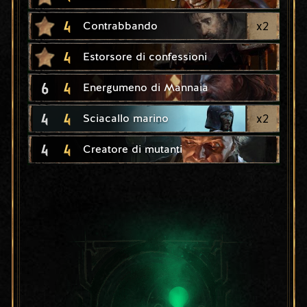
4
x
2
Contrabbando
4
Estorsore di confessioni
6
4
Energumeno di Mannaia
4
4
x
2
Sciacallo marino
4
4
Creatore di mutanti