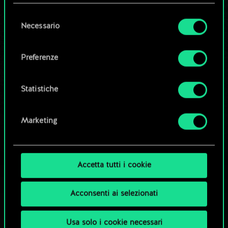
questi eventuali cookie facoltativi richiederanno
la tua autorizzazione.
Selezione
Necessario
Modifica mazzo
del
Tutti i dettagli su come utilizziamo i cookie e su
consenso
come impostare le tue preferenze sono
OPPURE
Preferenze
disponibili nel menu "Impostazioni" qui sotto.
Esplora i mazzi della community
Statistiche
Marketing
Accetta tutti i cookie
Acconsenti ai selezionati
Usa solo i cookie necessari