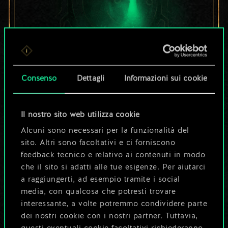
Per ora, è solo un
Consenso
Dettagli
Informazioni sui cookie
set di carte
Il nostro sito web utilizza cookie
condiviso.
Alcuni sono necessari per la funzionalità del
sito. Altri sono facoltativi e ci forniscono
Ma può diventare
feedback tecnico e relativo ai contenuti in modo
che il sito si adatti alle tue esigenze. Per aiutarci
molto altro!
a raggiungerti, ad esempio tramite i social
media, con qualcosa che potresti trovare
interessante, a volte potremmo condividere parte
Dai un nome al mazzo e crea una
dei nostri cookie con i nostri partner. Tuttavia,
guida