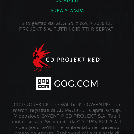
CONTATTI
AREA STAMPA
Sito gestito da GOG Sp. z o.o. © 2026 CD
PROJEKT S.A. TUTTI I DIRITTI RISERVATI
CD PROJEKT®, The Witcher® e GWENT® sono
marchi registrati di CD PROJEKT Capital Group.
Videogioco GWENT © CD PROJEKT S.A. Tutti i
diritti riservati. Sviluppato da CD PROJEKT S.A. Il
videogioco GWENT è ambientato nell'universo
creato da Andrzej Sapkowski nella sua serie di