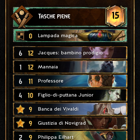
15
Tasche piene
0
Lampada magica
6
12
Jacques: bambino prodigio
1
12
Mannaia
6
11
Professore
4
10
Figlio-di-puttana Junior
9
Banca dei Vivaldi
9
Giustizia di Novigrad
2
9
Philippa Eilhart