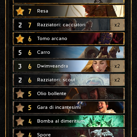
7
Resa
2
7
x
2
Razziatori: cacciatori
6
Tomo arcano
5
6
Carro
3
6
x
2
Dwimveandra
2
6
x
2
Razziatori: scout
5
Olio bollente
5
Gara di incantesimi
4
Bomba al dimeritium
4
Spore