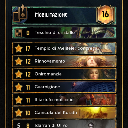
16
Mobilitazione
0
Teschio di cristallo
17
Tempio di Melitele: congrega
12
Rinnovamento
12
Oniromanzia
11
Guarnigione
11
Il tartufo molliccio
10
Canicola del Korath
5
8
Idarran di Ulivo