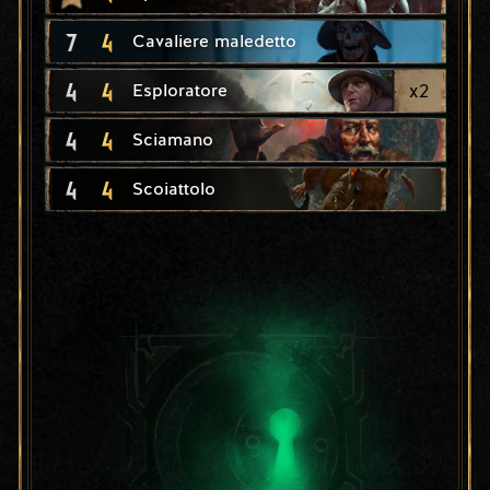
7
4
Cavaliere maledetto
4
4
x
2
Esploratore
4
4
Sciamano
4
4
Scoiattolo