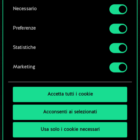
la tua autorizzazione.
Modifica mazzo
Selezione
Necessario
del
Tutti i dettagli su come utilizziamo i cookie e su
consenso
OPPURE
come impostare le tue preferenze sono
Preferenze
disponibili nel menu "Impostazioni" qui sotto.
Esplora i mazzi della community
Statistiche
Marketing
Accetta tutti i cookie
Acconsenti ai selezionati
Usa solo i cookie necessari