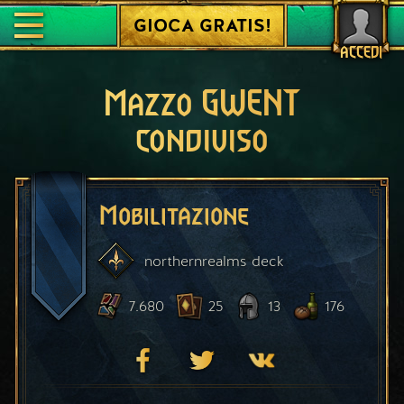
GIOCA GRATIS!
ACCEDI
Mazzo GWENT
condiviso
Mobilitazione
northernrealms
deck
7.680
25
13
176