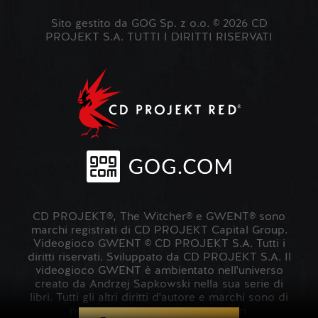
Sito gestito da GOG Sp. z o.o. © 2026 CD
PROJEKT S.A. TUTTI I DIRITTI RISERVATI
CD PROJEKT®, The Witcher® e GWENT® sono
marchi registrati di CD PROJEKT Capital Group.
Videogioco GWENT © CD PROJEKT S.A. Tutti i
diritti riservati. Sviluppato da CD PROJEKT S.A. Il
videogioco GWENT è ambientato nell'universo
creato da Andrzej Sapkowski nella sua serie di
libri. Tutti gli altri diritti d'autore e marchi sono di
proprietà dei rispettivi proprietari.