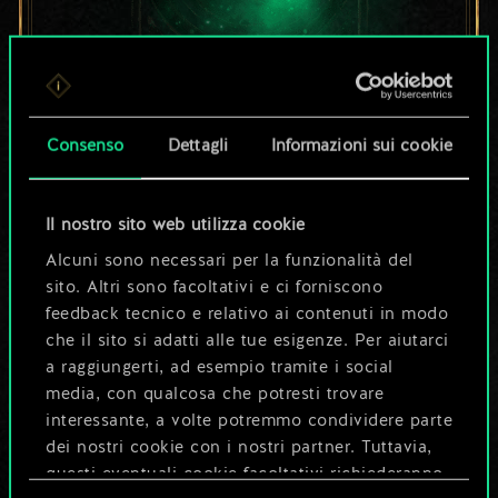
Per ora, è solo un
Consenso
Dettagli
Informazioni sui cookie
set di carte
condiviso.
Il nostro sito web utilizza cookie
Alcuni sono necessari per la funzionalità del
Ma può diventare
sito. Altri sono facoltativi e ci forniscono
feedback tecnico e relativo ai contenuti in modo
molto altro!
che il sito si adatti alle tue esigenze. Per aiutarci
a raggiungerti, ad esempio tramite i social
media, con qualcosa che potresti trovare
Dai un nome al mazzo e crea una
interessante, a volte potremmo condividere parte
guida
dei nostri cookie con i nostri partner. Tuttavia,
questi eventuali cookie facoltativi richiederanno