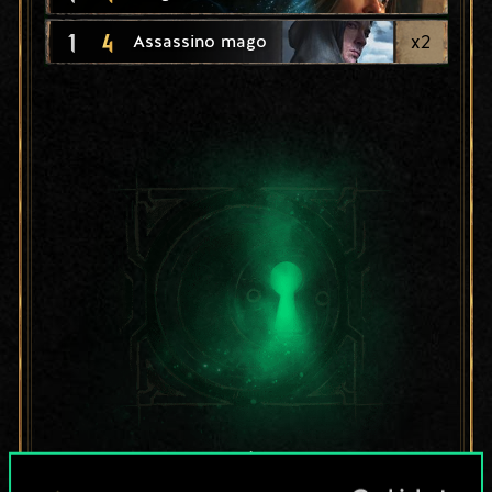
1
4
x
2
Assassino mago
Per ora, è solo un