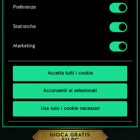
come impostare le tue preferenze sono
Preferenze
disponibili nel menu "Impostazioni" qui sotto.
Statistiche
Marketing
Accetta tutti i cookie
Acconsenti ai selezionati
Usa solo i cookie necessari
CHE NE DICI DI UNA PARTITA A GWENT?
GIOCA GRATIS
SU PC