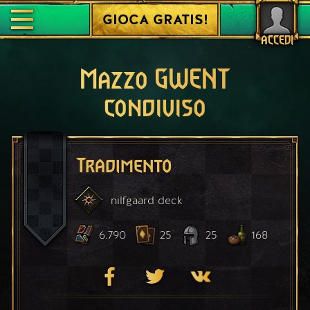
GIOCA GRATIS!
ACCEDI
Mazzo GWENT
condiviso
Tradimento
nilfgaard
deck
6.790
25
25
168