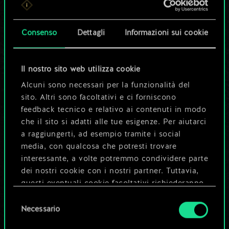
set di carte
condiviso.
Consenso
Dettagli
Informazioni sui cookie
Ma può diventare
Il nostro sito web utilizza cookie
molto altro!
Alcuni sono necessari per la funzionalità del
sito. Altri sono facoltativi e ci forniscono
feedback tecnico e relativo ai contenuti in modo
Dai un nome al mazzo e crea una
che il sito si adatti alle tue esigenze. Per aiutarci
guida
a raggiungerti, ad esempio tramite i social
media, con qualcosa che potresti trovare
interessante, a volte potremmo condividere parte
Modifica mazzo
dei nostri cookie con i nostri partner. Tuttavia,
questi eventuali cookie facoltativi richiederanno
OPPURE
la tua autorizzazione.
Selezione
Necessario
del
Tutti i dettagli su come utilizziamo i cookie e su
consenso
Esplora i mazzi della community