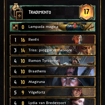
17
Tradimento
0
Lampada magica
1
16
Renfri
3
14
Triss: pioggia di meteore
4
10
Ramon Tyrconnel
4
10
Braathens
4
10
Magiruna
5
9
Vilgefortz
4
8
Lydia van Bredevoort