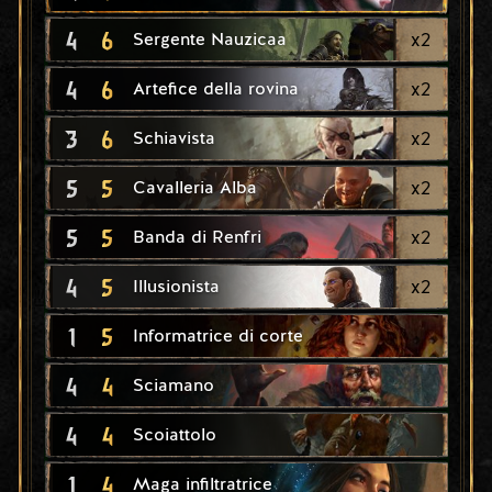
4
6
x
2
Sergente Nauzicaa
4
6
x
2
Artefice della rovina
3
6
x
2
Schiavista
5
5
x
2
Cavalleria Alba
5
5
x
2
Banda di Renfri
4
5
x
2
Illusionista
1
5
Informatrice di corte
4
4
Sciamano
4
4
Scoiattolo
1
4
Maga infiltratrice