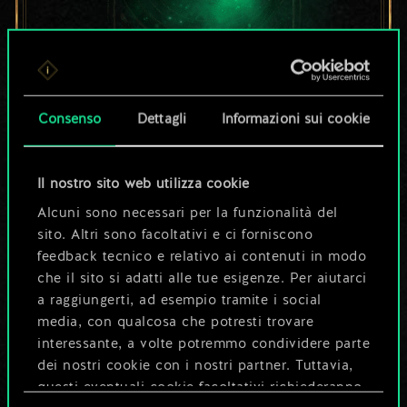
Per ora, è solo un
Consenso
Dettagli
Informazioni sui cookie
set di carte
condiviso.
Il nostro sito web utilizza cookie
Alcuni sono necessari per la funzionalità del
Ma può diventare
sito. Altri sono facoltativi e ci forniscono
feedback tecnico e relativo ai contenuti in modo
molto altro!
che il sito si adatti alle tue esigenze. Per aiutarci
a raggiungerti, ad esempio tramite i social
media, con qualcosa che potresti trovare
Dai un nome al mazzo e crea una
interessante, a volte potremmo condividere parte
guida
dei nostri cookie con i nostri partner. Tuttavia,
questi eventuali cookie facoltativi richiederanno