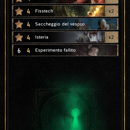
4
x
2
Fisstech
4
Saccheggio del vespro
4
x
2
Isteria
6
4
Esperimento fallito