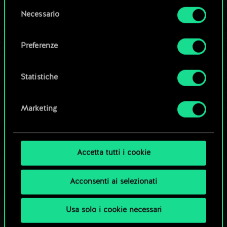
la tua autorizzazione.
Modifica mazzo
Selezione
Necessario
del
Tutti i dettagli su come utilizziamo i cookie e su
consenso
OPPURE
come impostare le tue preferenze sono
Preferenze
disponibili nel menu "Impostazioni" qui sotto.
Esplora i mazzi della community
Statistiche
Marketing
Accetta tutti i cookie
Acconsenti ai selezionati
Usa solo i cookie necessari