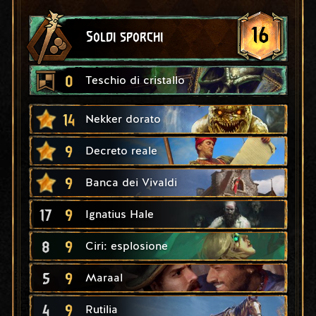
16
Soldi sporchi
0
Teschio di cristallo
14
Nekker dorato
9
Decreto reale
9
Banca dei Vivaldi
17
9
Ignatius Hale
8
9
Ciri: esplosione
5
9
Maraal
4
9
Rutilia