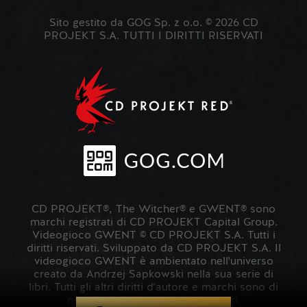
Sito gestito da GOG Sp. z o.o. © 2026 CD
PROJEKT S.A. TUTTI I DIRITTI RISERVATI
CD PROJEKT®, The Witcher® e GWENT® sono
marchi registrati di CD PROJEKT Capital Group.
Videogioco GWENT © CD PROJEKT S.A. Tutti i
diritti riservati. Sviluppato da CD PROJEKT S.A. Il
videogioco GWENT è ambientato nell'universo
creato da Andrzej Sapkowski nella sua serie di
libri. Tutti gli altri diritti d'autore e marchi sono di
proprietà dei rispettivi proprietari.