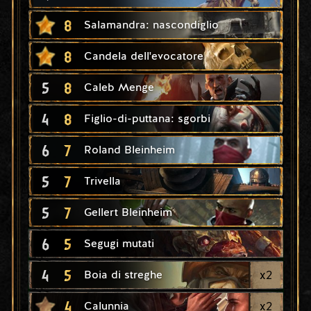
8
Salamandra: nascondiglio
8
Candela dell'evocatore
5
8
Caleb Menge
4
8
Figlio-di-puttana: sgorbi
6
7
Roland Bleinheim
5
7
Trivella
5
7
Gellert Bleinheim
6
5
Segugi mutati
4
5
x
2
Boia di streghe
4
x
2
Calunnia