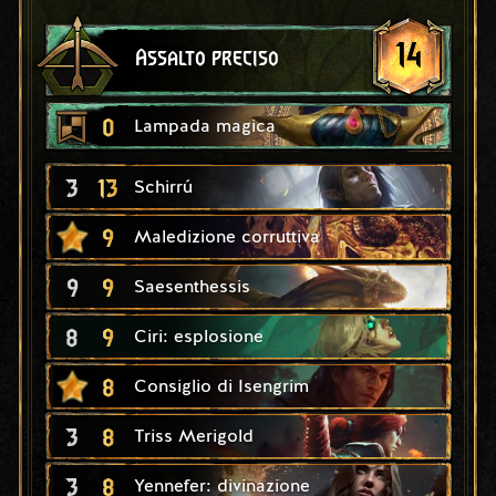
14
Assalto preciso
0
Lampada magica
3
13
Schirrú
9
Maledizione corruttiva
9
9
Saesenthessis
8
9
Ciri: esplosione
8
Consiglio di Isengrim
3
8
Triss Merigold
3
8
Yennefer: divinazione