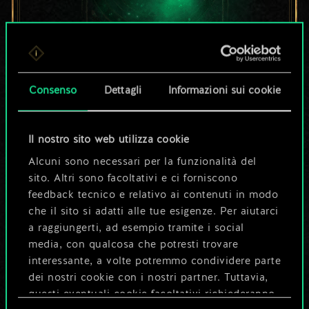
Per ora, è solo un
Consenso
Dettagli
Informazioni sui cookie
set di carte
condiviso.
Il nostro sito web utilizza cookie
Alcuni sono necessari per la funzionalità del
Ma può diventare
sito. Altri sono facoltativi e ci forniscono
feedback tecnico e relativo ai contenuti in modo
molto altro!
che il sito si adatti alle tue esigenze. Per aiutarci
a raggiungerti, ad esempio tramite i social
media, con qualcosa che potresti trovare
Dai un nome al mazzo e crea una
interessante, a volte potremmo condividere parte
guida
dei nostri cookie con i nostri partner. Tuttavia,
questi eventuali cookie facoltativi richiederanno