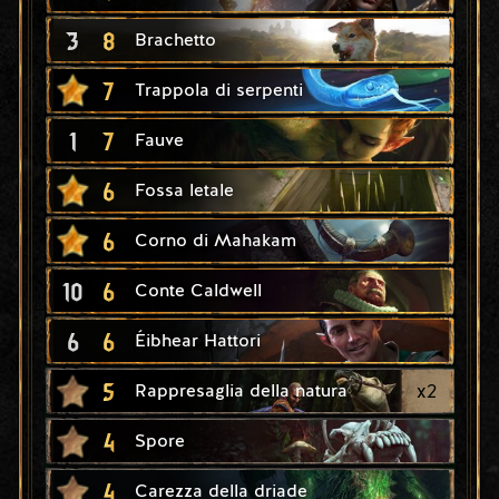
3
8
Brachetto
7
Trappola di serpenti
1
7
Fauve
6
Fossa letale
6
Corno di Mahakam
10
6
Conte Caldwell
6
6
Éibhear Hattori
5
x
2
Rappresaglia della natura
4
Spore
4
Carezza della driade