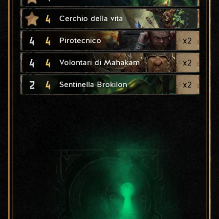
4
Cerchio della vita
4
4
x
2
Pirotecnico
4
4
x
2
Volontari di Mahakam
2
4
x
2
Sentinella Brokilon