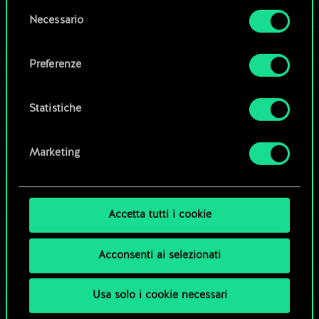
la tua autorizzazione.
Modifica mazzo
Selezione
Necessario
del
Tutti i dettagli su come utilizziamo i cookie e su
consenso
OPPURE
come impostare le tue preferenze sono
Preferenze
disponibili nel menu "Impostazioni" qui sotto.
Esplora i mazzi della community
Statistiche
Marketing
Accetta tutti i cookie
Acconsenti ai selezionati
Usa solo i cookie necessari