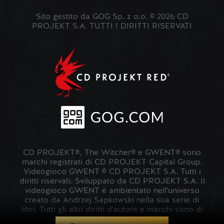
Sito gestito da GOG Sp. z o.o. © 2026 CD
PROJEKT S.A. TUTTI I DIRITTI RISERVATI
CD PROJEKT®, The Witcher® e GWENT® sono
marchi registrati di CD PROJEKT Capital Group.
Videogioco GWENT © CD PROJEKT S.A. Tutti i
diritti riservati. Sviluppato da CD PROJEKT S.A. Il
videogioco GWENT è ambientato nell'universo
creato da Andrzej Sapkowski nella sua serie di
libri. Tutti gli altri diritti d'autore e marchi sono di
proprietà dei rispettivi proprietari.