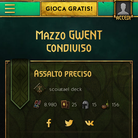
GIOCA GRATIS!
ACCEDI
Mazzo GWENT
condiviso
Assalto preciso
scoiatael
deck
8.980
25
15
156