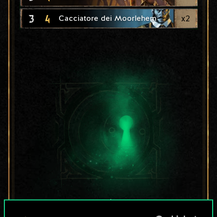
3
4
x
2
Cacciatore dei Moorlehem
Per ora, è solo un