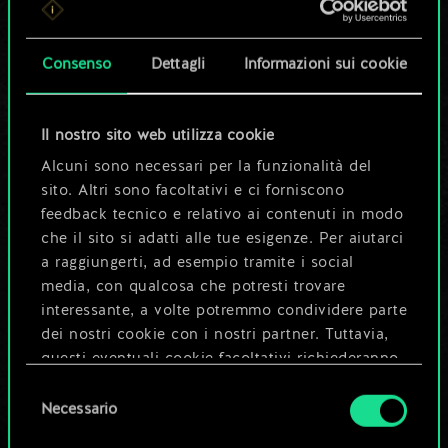
set di carte
condiviso.
Consenso
Dettagli
Informazioni sui cookie
Ma può diventare
Il nostro sito web utilizza cookie
molto altro!
Alcuni sono necessari per la funzionalità del
sito. Altri sono facoltativi e ci forniscono
feedback tecnico e relativo ai contenuti in modo
Dai un nome al mazzo e crea una
che il sito si adatti alle tue esigenze. Per aiutarci
guida
a raggiungerti, ad esempio tramite i social
media, con qualcosa che potresti trovare
interessante, a volte potremmo condividere parte
Modifica mazzo
dei nostri cookie con i nostri partner. Tuttavia,
questi eventuali cookie facoltativi richiederanno
OPPURE
la tua autorizzazione.
Selezione
Necessario
del
Tutti i dettagli su come utilizziamo i cookie e su
consenso
Esplora i mazzi della community