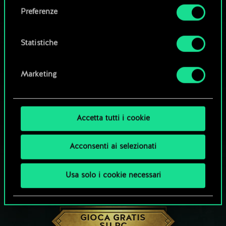
come impostare le tue preferenze sono
Preferenze
disponibili nel menu "Impostazioni" qui sotto.
Statistiche
Marketing
Accetta tutti i cookie
Acconsenti ai selezionati
Usa solo i cookie necessari
CHE NE DICI DI UNA PARTITA A GWENT?
GIOCA GRATIS
SU PC