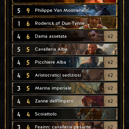
5
9
Philippe Van Moorlehem
1
6
Roderick of Dun Tynne
4
6
x
2
Dama assetata
5
5
Cavalleria Alba
4
5
x
2
Picchiere Alba
4
5
x
2
Aristocratici sediziosi
3
5
x
2
Marina imperiale
4
4
x
2
Zanne dell'Impero
4
4
Scoiattolo
3
4
x
2
Feainn: cavalleria pesante