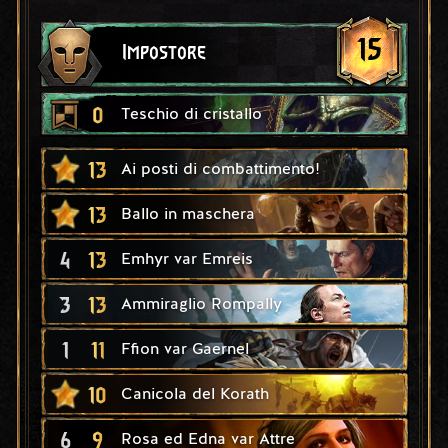
15
Impostore
0
Teschio di cristallo
13
Ai posti di combattimento!
13
Ballo in maschera
4
13
Emhyr var Emreis
3
13
Ammiraglio Rompally
1
11
Ffion var Gaernel
10
Canicola del Korath
6
9
Rosa ed Edna var Attre