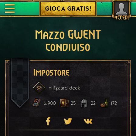
GIOCA GRATIS!
ACCEDI
Mazzo GWENT
condiviso
Impostore
nilfgaard
deck
6.980
25
22
172