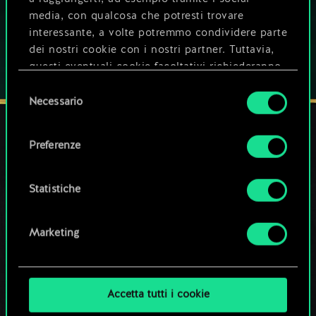
media, con qualcosa che potresti trovare
interessante, a volte potremmo condividere parte
dei nostri cookie con i nostri partner. Tuttavia,
questi eventuali cookie facoltativi richiederanno
la tua autorizzazione.
Selezione
Necessario
del
Tutti i dettagli su come utilizziamo i cookie e su
consenso
come impostare le tue preferenze sono
Preferenze
disponibili nel menu "Impostazioni" qui sotto.
I NOSTRI CANALI SOCIAL
Statistiche
Marketing
Accetta tutti i cookie