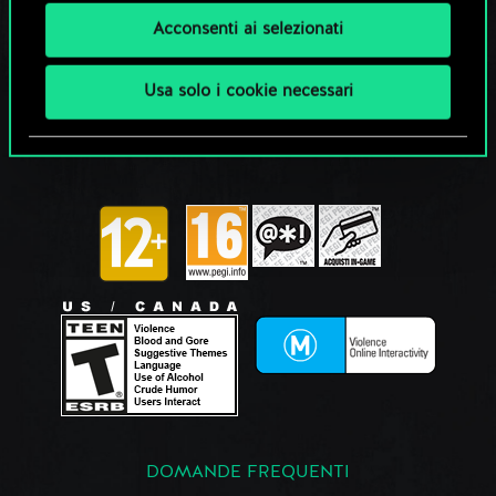
Acconsenti ai selezionati
Usa solo i cookie necessari
DOMANDE FREQUENTI