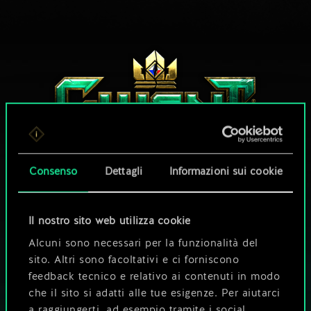
Consenso
Dettagli
Informazioni sui cookie
CHE NE DICI DI UNA PARTITA A GWENT?
Il nostro sito web utilizza cookie
GIOCA GRATIS
Alcuni sono necessari per la funzionalità del
SU PC
sito. Altri sono facoltativi e ci forniscono
feedback tecnico e relativo ai contenuti in modo
Questo titolo offre acquisti all'interno del gioco.
che il sito si adatti alle tue esigenze. Per aiutarci
GIOCA ANCHE SU
a raggiungerti, ad esempio tramite i social