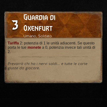
Guardia di
3
Oxenfurt
Umano, Soldato
Tariffa
2: potenzia di 1 le unità adiacenti. Se questo
porta le tue
monete
a 0, potenzia invece tali unità di
2.
Prevarrà chi ha i nervi saldi... e tutte le carte
giuste da giocare.