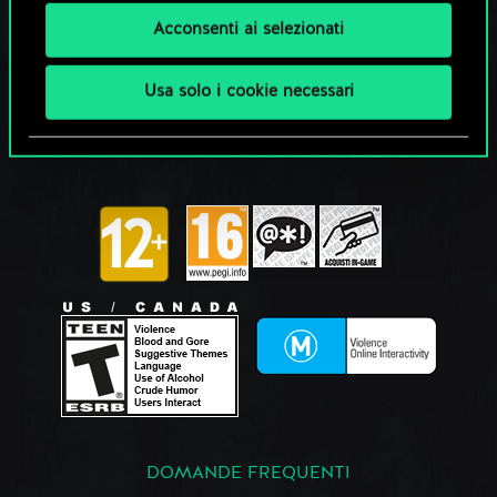
Acconsenti ai selezionati
Usa solo i cookie necessari
DOMANDE FREQUENTI