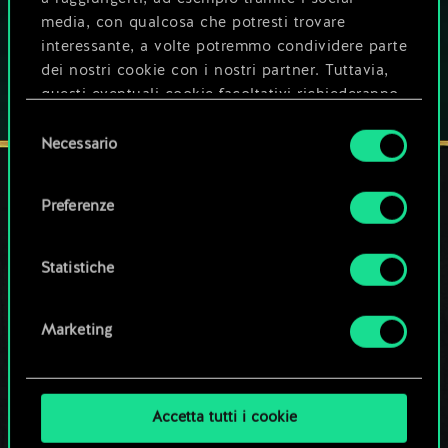
media, con qualcosa che potresti trovare
interessante, a volte potremmo condividere parte
dei nostri cookie con i nostri partner. Tuttavia,
questi eventuali cookie facoltativi richiederanno
la tua autorizzazione.
Selezione
Necessario
del
Tutti i dettagli su come utilizziamo i cookie e su
consenso
come impostare le tue preferenze sono
Preferenze
disponibili nel menu "Impostazioni" qui sotto.
I NOSTRI CANALI SOCIAL
Statistiche
Marketing
Accetta tutti i cookie