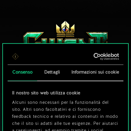
Consenso
Dettagli
Informazioni sui cookie
CHE NE DICI DI UNA PARTITA A GWENT?
Il nostro sito web utilizza cookie
GIOCA GRATIS
Alcuni sono necessari per la funzionalità del
SU PC
sito. Altri sono facoltativi e ci forniscono
feedback tecnico e relativo ai contenuti in modo
Questo titolo offre acquisti all'interno del gioco.
che il sito si adatti alle tue esigenze. Per aiutarci
GIOCA ANCHE SU
a raggiungerti, ad esempio tramite i social