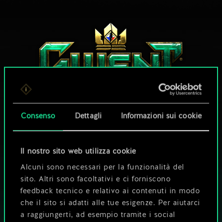
Consenso
Dettagli
Informazioni sui cookie
CHE NE DICI DI UNA PARTITA A GWENT?
Il nostro sito web utilizza cookie
GIOCA GRATIS
SU PC
Alcuni sono necessari per la funzionalità del
sito. Altri sono facoltativi e ci forniscono
Questo titolo offre acquisti all'interno del gioco.
feedback tecnico e relativo ai contenuti in modo
che il sito si adatti alle tue esigenze. Per aiutarci
GIOCA ANCHE SU
a raggiungerti, ad esempio tramite i social