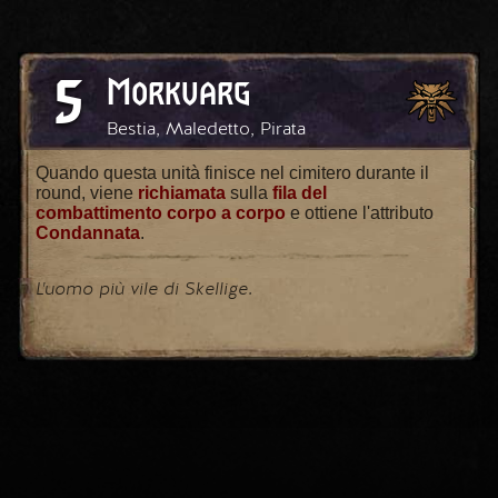
5
Morkvarg
Bestia, Maledetto, Pirata
Quando questa unità finisce nel cimitero durante il
round, viene
richiamata
sulla
fila del
combattimento corpo a corpo
e ottiene l'attributo
Condannata
.
L'uomo più vile di Skellige.