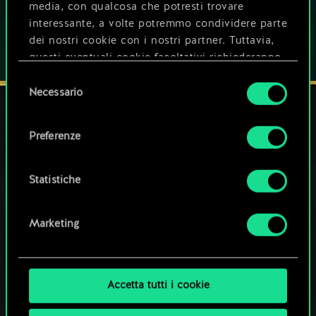
media, con qualcosa che potresti trovare
interessante, a volte potremmo condividere parte
dei nostri cookie con i nostri partner. Tuttavia,
questi eventuali cookie facoltativi richiederanno
la tua autorizzazione.
Selezione
Necessario
del
Tutti i dettagli su come utilizziamo i cookie e su
consenso
come impostare le tue preferenze sono
Preferenze
disponibili nel menu "Impostazioni" qui sotto.
I NOSTRI CANALI SOCIAL
Statistiche
Marketing
Accetta tutti i cookie