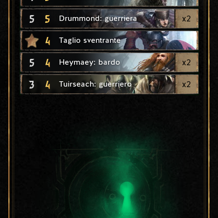
5
5
x
2
Drummond: guerriera
4
Taglio sventrante
5
4
x
2
Heymaey: bardo
3
4
x
2
Tuirseach: guerriero