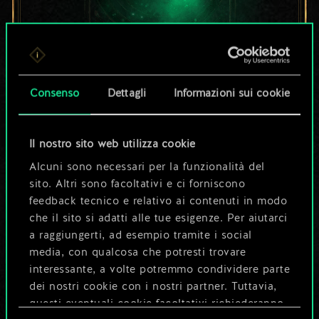
Per ora, è solo un
Consenso
Dettagli
Informazioni sui cookie
set di carte
condiviso.
Il nostro sito web utilizza cookie
Alcuni sono necessari per la funzionalità del
Ma può diventare
sito. Altri sono facoltativi e ci forniscono
feedback tecnico e relativo ai contenuti in modo
molto altro!
che il sito si adatti alle tue esigenze. Per aiutarci
a raggiungerti, ad esempio tramite i social
media, con qualcosa che potresti trovare
Dai un nome al mazzo e crea una
interessante, a volte potremmo condividere parte
guida
dei nostri cookie con i nostri partner. Tuttavia,
questi eventuali cookie facoltativi richiederanno