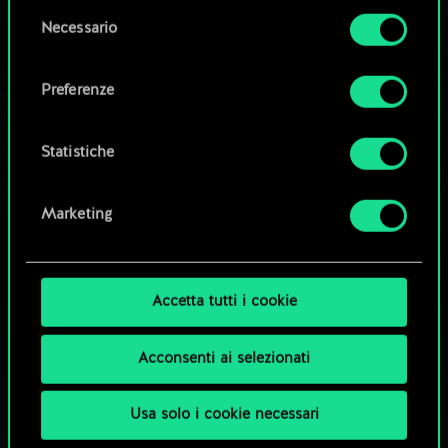
la tua autorizzazione.
Modifica mazzo
Selezione
Necessario
del
Tutti i dettagli su come utilizziamo i cookie e su
consenso
OPPURE
come impostare le tue preferenze sono
Preferenze
disponibili nel menu "Impostazioni" qui sotto.
Esplora i mazzi della community
Statistiche
Marketing
Accetta tutti i cookie
Acconsenti ai selezionati
Usa solo i cookie necessari