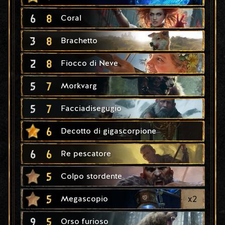
6
8
Coral
3
8
Brachetto
2
8
Fiocco di Neve
5
7
Morkvarg
5
7
Facciadisegugio
6
Decotto di gigascorpione
6
6
Re pescatore
5
Colpo stordente
5
x
2
Megascopio
9
5
Orso furioso