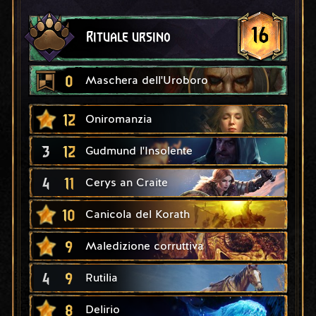
16
Rituale ursino
0
Maschera dell'Uroboro
12
Oniromanzia
3
12
Gudmund l'Insolente
4
11
Cerys an Craite
10
Canicola del Korath
9
Maledizione corruttiva
4
9
Rutilia
8
Delirio