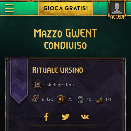
GIOCA GRATIS!
ACCEDI
Mazzo GWENT
condiviso
Rituale ursino
skellige
deck
8.330
25
16
171