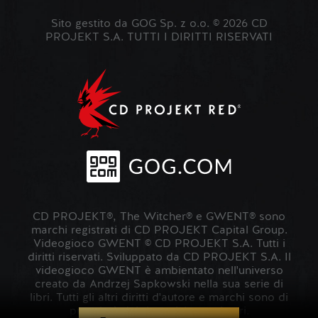
Sito gestito da GOG Sp. z o.o. © 2026 CD
PROJEKT S.A. TUTTI I DIRITTI RISERVATI
CD PROJEKT®, The Witcher® e GWENT® sono
marchi registrati di CD PROJEKT Capital Group.
Videogioco GWENT © CD PROJEKT S.A. Tutti i
diritti riservati. Sviluppato da CD PROJEKT S.A. Il
videogioco GWENT è ambientato nell'universo
creato da Andrzej Sapkowski nella sua serie di
libri. Tutti gli altri diritti d'autore e marchi sono di
proprietà dei rispettivi proprietari.