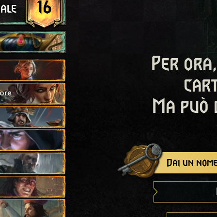
16
iale
Per ora,
cart
eore
Ma può 
Dai un nome