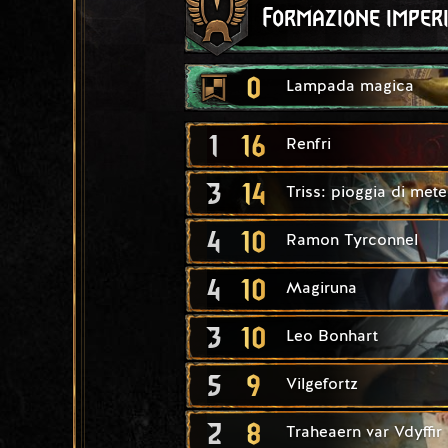
Formazione imper
0
Lampada magica
1
16
Renfri
3
14
Triss: pioggia di met
4
10
Ramon Tyrconnel
4
10
Magiruna
3
10
Leo Bonhart
5
9
Vilgefortz
2
8
Traheaern var Vdyffir