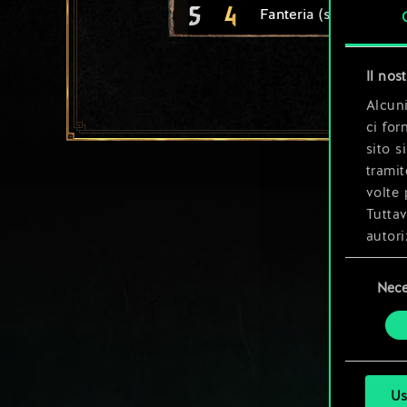
5
4
Fanteria (schiavi)
Il nos
Alcuni
ci for
sito s
tramit
volte 
Tuttav
autori
Selezione
Tutti 
Nece
del
prefer
consenso
Us