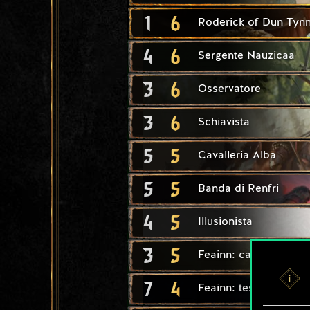
1
6
Roderick of Dun Tyn
4
6
Sergente Nauzicaa
3
6
Osservatore
3
6
Schiavista
5
5
Cavalleria Alba
5
5
Banda di Renfri
4
5
Illusionista
3
5
Feainn: cavalleria leg
7
4
Feainn: testuggine