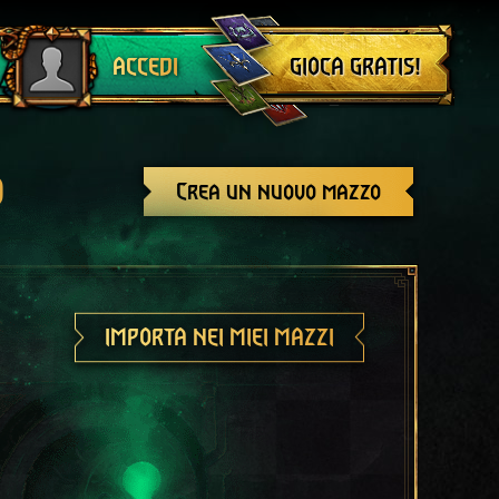
Esci
GIOCA GRATIS!
ACCEDI
o
Crea un nuovo mazzo
IMPORTA NEI MIEI MAZZI