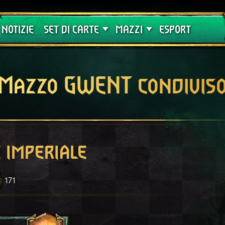
Crimson Curse
Guide
NOTIZIE
SET DI CARTE
MAZZI
ESPORT
Mazzo GWENT condivis
 imperiale
171