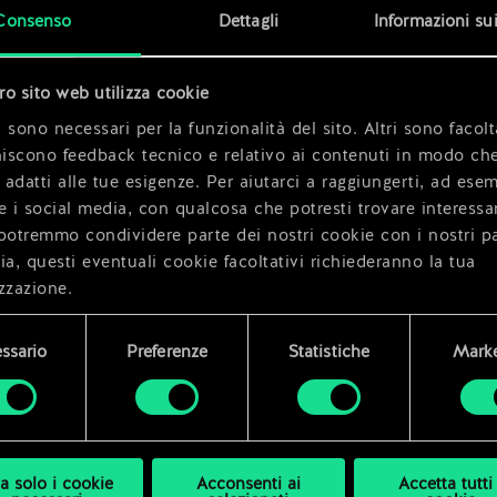
Consenso
Dettagli
Informazioni su
tro sito web utilizza cookie
 sono necessari per la funzionalità del sito. Altri sono facolt
niscono feedback tecnico e relativo ai contenuti in modo che
i adatti alle tue esigenze. Per aiutarci a raggiungerti, ad ese
e i social media, con qualcosa che potresti trovare interessa
potremmo condividere parte dei nostri cookie con i nostri pa
ia, questi eventuali cookie facoltativi richiederanno la tua
zzazione.
i dettagli su come utilizziamo i cookie e su come impostare l
ssario
Preferenze
Statistiche
Marke
enze sono disponibili nel menu "Impostazioni" qui sotto.
a solo i cookie
Acconsenti ai
Accetta tutti 