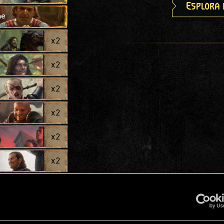
Esplora 
ne
x
2
x
2
x
2
x
2
x
2
x
2
gera
x
2
x
2