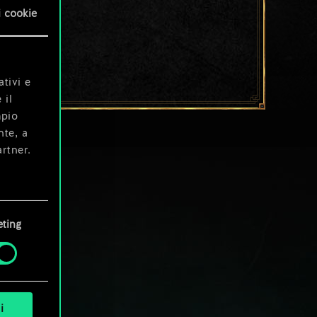
i cookie
ativi e
 il
mpio
nte, a
rtner.
e tue
ting
i