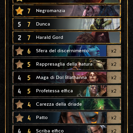
7
Negromanzia
5
7
Dunca
2
7
Harald Gord
6
x
2
Sfera del discernimento
5
x
2
Rappresaglia della natura
4
5
x
2
Maga di Dol Blathanna
4
5
x
2
Profetessa elfica
4
Carezza della driade
4
x
2
Patto
4
4
x
2
Scriba elfico