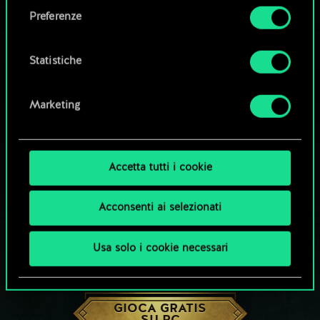
come impostare le tue preferenze sono
Preferenze
disponibili nel menu "Impostazioni" qui sotto.
Statistiche
Marketing
Accetta tutti i cookie
Acconsenti ai selezionati
Usa solo i cookie necessari
CHE NE DICI DI UNA PARTITA A GWENT?
GIOCA GRATIS
SU PC