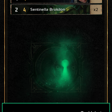
2
4
x
2
Sentinella Brokilon
Per ora, è solo un