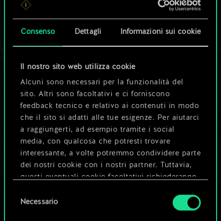
set di carte
condiviso.
Consenso
Dettagli
Informazioni sui cookie
Ma può diventare
Il nostro sito web utilizza cookie
molto altro!
Alcuni sono necessari per la funzionalità del
sito. Altri sono facoltativi e ci forniscono
feedback tecnico e relativo ai contenuti in modo
Dai un nome al mazzo e crea una
che il sito si adatti alle tue esigenze. Per aiutarci
guida
a raggiungerti, ad esempio tramite i social
media, con qualcosa che potresti trovare
interessante, a volte potremmo condividere parte
Modifica mazzo
dei nostri cookie con i nostri partner. Tuttavia,
questi eventuali cookie facoltativi richiederanno
OPPURE
la tua autorizzazione.
Selezione
Necessario
del
Tutti i dettagli su come utilizziamo i cookie e su
consenso
Esplora i mazzi della community