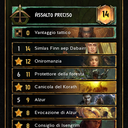
14
Assalto preciso
0
Vantaggio tattico
1
14
Simlas Finn aep Dabairr
12
Oniromanzia
6
11
Protettore della foresta
10
Canicola del Korath
5
9
Alzur
8
Evocazione di Alzur
8
Consiglio di Isengrim