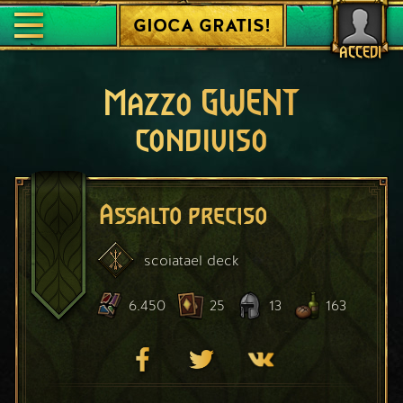
GIOCA GRATIS!
ACCEDI
Mazzo GWENT
condiviso
Assalto preciso
scoiatael
deck
6.450
25
13
163