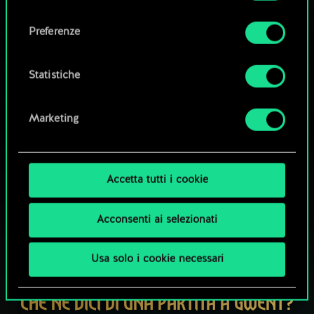
Tutti i dettagli su come utilizziamo i cookie e su
consenso
come impostare le tue preferenze sono
Esplora i mazzi della community
Preferenze
disponibili nel menu "Impostazioni" qui sotto.
Statistiche
Marketing
Accetta tutti i cookie
Acconsenti ai selezionati
Usa solo i cookie necessari
CHE NE DICI DI UNA PARTITA A GWENT?