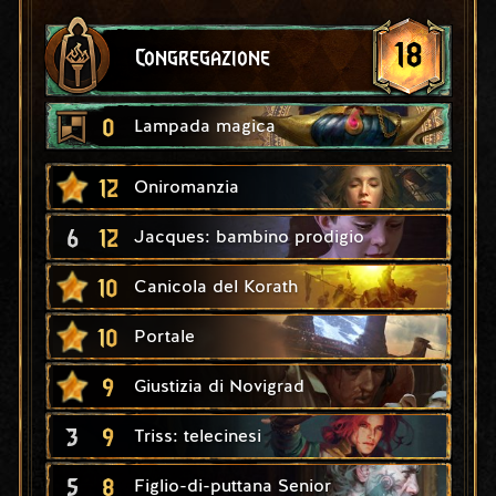
18
Congregazione
0
Lampada magica
12
Oniromanzia
6
12
Jacques: bambino prodigio
10
Canicola del Korath
10
Portale
9
Giustizia di Novigrad
3
9
Triss: telecinesi
5
8
Figlio-di-puttana Senior