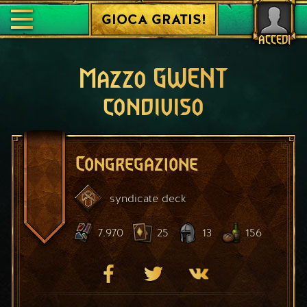
GIOCA GRATIS!
ACCEDI
Mazzo GWENT
condiviso
Congregazione
syndicate
deck
7.970
25
13
156