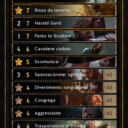
7
Rissa da taverna
2
7
Harald Gord
1
7
Ferko lo Scultore
4
6
Cavaliere caduto
5
Scomunica
3
5
x
2
Spezzacorone: sgherro
4
x
2
Divertimento sanguinario
4
x
2
Congrega
4
x
2
Aggressione
4
4
Trasportatore di bombe