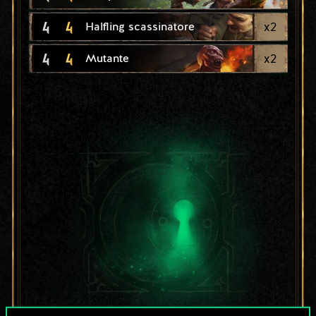
4
4
x
2
Halfling scassinatore
4
4
x
2
Mutante