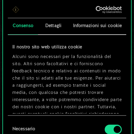
Per ora, è solo un
set di carte
Consenso
Dettagli
Informazioni sui cookie
condiviso.
Ma può diventare
Il nostro sito web utilizza cookie
Alcuni sono necessari per la funzionalità del
molto altro!
sito. Altri sono facoltativi e ci forniscono
feedback tecnico e relativo ai contenuti in modo
che il sito si adatti alle tue esigenze. Per aiutarci
Dai un nome al mazzo e crea una
a raggiungerti, ad esempio tramite i social
guida
media, con qualcosa che potresti trovare
interessante, a volte potremmo condividere parte
dei nostri cookie con i nostri partner. Tuttavia,
Modifica mazzo
questi eventuali cookie facoltativi richiederanno
la tua autorizzazione.
Selezione
OPPURE
Necessario
del