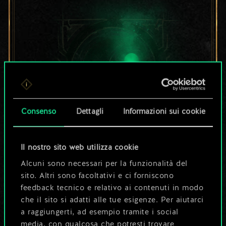
Consenso
Dettagli
Informazioni sui cookie
Per ora, è solo un
Il nostro sito web utilizza cookie
Alcuni sono necessari per la funzionalità del
set di carte
sito. Altri sono facoltativi e ci forniscono
feedback tecnico e relativo ai contenuti in modo
condiviso.
che il sito si adatti alle tue esigenze. Per aiutarci
a raggiungerti, ad esempio tramite i social
Ma può diventare
media, con qualcosa che potresti trovare