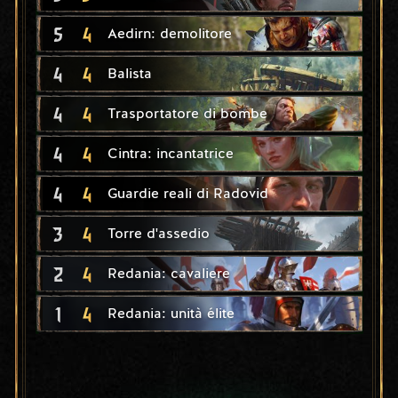
5
4
Aedirn: demolitore
4
4
Balista
4
4
Trasportatore di bombe
4
4
Cintra: incantatrice
4
4
Guardie reali di Radovid
3
4
Torre d'assedio
2
4
Redania: cavaliere
1
4
Redania: unità élite