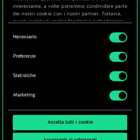
molto altro!
interessante, a volte potremmo condividere parte
dei nostri cookie con i nostri partner. Tuttavia,
questi eventuali cookie facoltativi richiederanno
la tua autorizzazione.
Dai un nome al mazzo e crea una
Selezione
Necessario
del
guida
Tutti i dettagli su come utilizziamo i cookie e su
consenso
come impostare le tue preferenze sono
Preferenze
Modifica mazzo
disponibili nel menu "Impostazioni" qui sotto.
Statistiche
OPPURE
Marketing
Esplora i mazzi della community
Accetta tutti i cookie