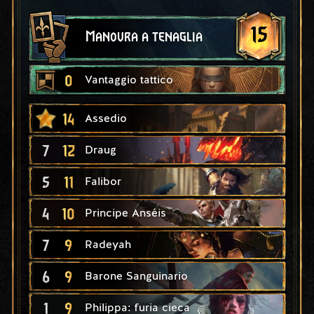
15
Manovra a tenaglia
0
Vantaggio tattico
14
Assedio
7
12
Draug
5
11
Falibor
4
10
Principe Anséis
7
9
Radeyah
6
9
Barone Sanguinario
1
9
Philippa: furia cieca