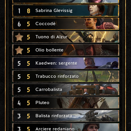
1
8
Sabrina Glevissig
6
5
Coccodè
5
Tuono di Alzur
5
Olio bollente
5
5
Kaedwen: sergente
5
5
Trabucco rinforzato
5
5
Carrobalista
4
5
Pluteo
3
5
Balista rinforzata
3
5
Arciere redaniano