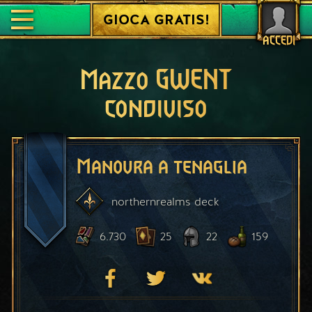
GIOCA GRATIS!
ACCEDI
Mazzo GWENT
condiviso
Manovra a tenaglia
northernrealms
deck
6.730
25
22
159