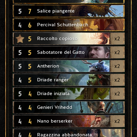
5
7
Salice piangente
4
6
Percival Schuttenbach
5
x
2
Raccolto copioso
5
5
x
2
Sabotatore del Gatto
5
5
x
2
Antherion
4
5
x
2
Driade ranger
5
4
x
2
Driade iniziata
4
4
Genieri Vrihedd
4
4
x
2
Nano berserker
4
4
Ragazzina abbandonata