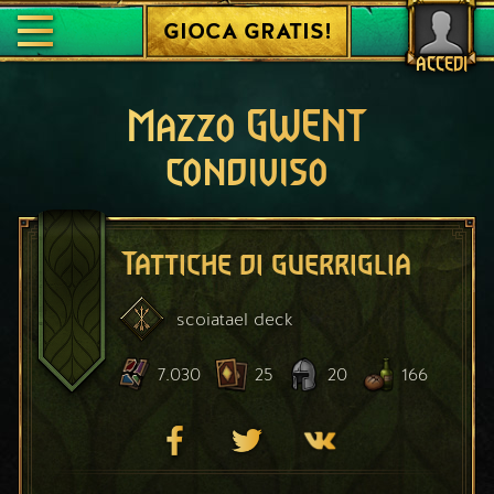
GIOCA GRATIS!
ACCEDI
Mazzo GWENT
condiviso
Tattiche di guerriglia
scoiatael
deck
7.030
25
20
166