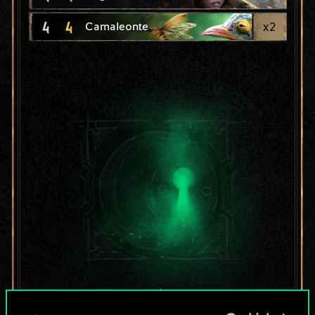
4
4
x
2
Camaleonte
Per ora, è solo un