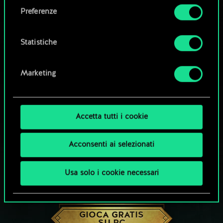
come impostare le tue preferenze sono
Preferenze
disponibili nel menu "Impostazioni" qui sotto.
Statistiche
Marketing
Accetta tutti i cookie
Acconsenti ai selezionati
Usa solo i cookie necessari
CHE NE DICI DI UNA PARTITA A GWENT?
GIOCA GRATIS
SU PC