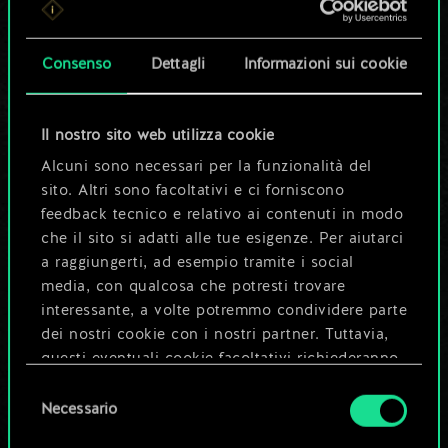
set di carte
condiviso.
Consenso
Dettagli
Informazioni sui cookie
Ma può diventare
Il nostro sito web utilizza cookie
molto altro!
Alcuni sono necessari per la funzionalità del
sito. Altri sono facoltativi e ci forniscono
feedback tecnico e relativo ai contenuti in modo
Dai un nome al mazzo e crea una
che il sito si adatti alle tue esigenze. Per aiutarci
guida
a raggiungerti, ad esempio tramite i social
media, con qualcosa che potresti trovare
interessante, a volte potremmo condividere parte
Modifica mazzo
dei nostri cookie con i nostri partner. Tuttavia,
questi eventuali cookie facoltativi richiederanno
OPPURE
la tua autorizzazione.
Selezione
Necessario
del
Tutti i dettagli su come utilizziamo i cookie e su
consenso
Esplora i mazzi della community