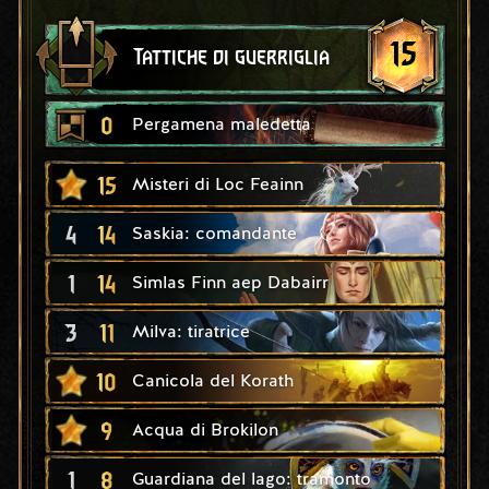
15
Tattiche di guerriglia
0
Pergamena maledetta
15
Misteri di Loc Feainn
4
14
Saskia: comandante
1
14
Simlas Finn aep Dabairr
3
11
Milva: tiratrice
10
Canicola del Korath
9
Acqua di Brokilon
1
8
Guardiana del lago: tramonto