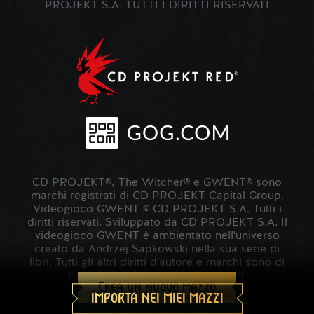
PROJEKT S.A. TUTTI I DIRITTI RISERVATI
CD PROJEKT®, The Witcher® e GWENT® sono
marchi registrati di CD PROJEKT Capital Group.
Videogioco GWENT © CD PROJEKT S.A. Tutti i
diritti riservati. Sviluppato da CD PROJEKT S.A. Il
videogioco GWENT è ambientato nell'universo
creato da Andrzej Sapkowski nella sua serie di
libri. Tutti gli altri diritti d'autore e marchi sono di
proprietà dei rispettivi proprietari.
Crea un nuovo mazzo
IMPORTA NEI MIEI MAZZI