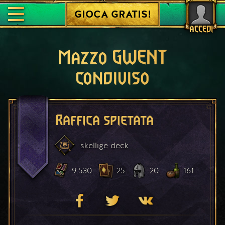
GIOCA GRATIS!
ACCEDI
Mazzo GWENT
condiviso
Raffica spietata
skellige
deck
9.530
25
20
161