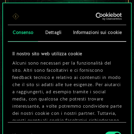
Per ora, è solo un
set di carte
Consenso
Dettagli
Informazioni sui cookie
condiviso.
Il nostro sito web utilizza cookie
Ma può diventare
Alcuni sono necessari per la funzionalità del
sito. Altri sono facoltativi e ci forniscono
molto altro!
feedback tecnico e relativo ai contenuti in modo
che il sito si adatti alle tue esigenze. Per aiutarci
a raggiungerti, ad esempio tramite i social
Dai un nome al mazzo e crea una
media, con qualcosa che potresti trovare
guida
interessante, a volte potremmo condividere parte
dei nostri cookie con i nostri partner. Tuttavia,
questi eventuali cookie facoltativi richiederanno
Modifica mazzo
la tua autorizzazione.
Selezione