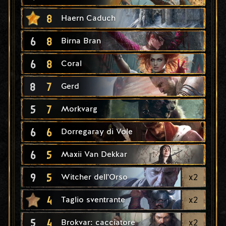
8
Haern Caduch
6
8
Birna Bran
6
8
Coral
8
7
Gerd
5
7
Morkvarg
6
6
Dorregaray di Vole
6
5
Maxii Van Dekkar
9
5
x
2
Witcher dell'Orso
4
x
2
Taglio sventrante
5
4
x
2
Brokvar: cacciatore