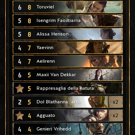
6
8
Toruviel
5
8
Isengrim Faoiltiarna
5
8
Alissa Henson
4
7
Yaevinn
4
7
Aelirenn
6
5
Maxii Van Dekkar
5
Rappresaglia della natura
2
5
x
2
Dol Blathanna: arco
4
x
2
Agguato
4
4
Genieri Vrihedd