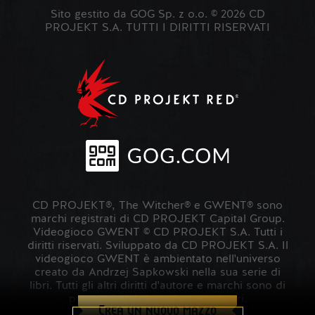
Sito gestito da GOG Sp. z o.o. © 2026 CD
PROJEKT S.A. TUTTI I DIRITTI RISERVATI
CD PROJEKT®, The Witcher® e GWENT® sono
marchi registrati di CD PROJEKT Capital Group.
Videogioco GWENT © CD PROJEKT S.A. Tutti i
diritti riservati. Sviluppato da CD PROJEKT S.A. Il
videogioco GWENT è ambientato nell'universo
creato da Andrzej Sapkowski nella sua serie di
libri. Tutti gli altri diritti d'autore e marchi sono di
proprietà dei rispettivi proprietari.
Crea un nuovo mazzo