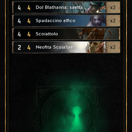
4
4
x
2
Dol Blathanna: saetta
4
4
x
2
Spadaccino elfico
4
4
Scoiattolo
2
4
x
2
Neofita Scoia'tael