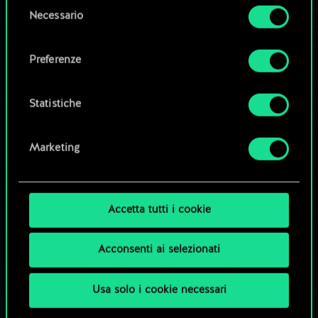
Selezione
Necessario
del
Tutti i dettagli su come utilizziamo i cookie e su
consenso
OPPURE
come impostare le tue preferenze sono
Preferenze
disponibili nel menu "Impostazioni" qui sotto.
Esplora i mazzi della community
Statistiche
Marketing
Accetta tutti i cookie
Acconsenti ai selezionati
Usa solo i cookie necessari