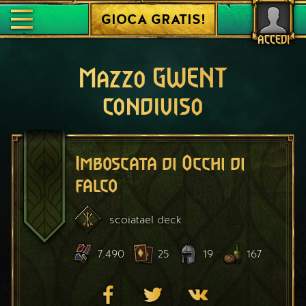
GIOCA GRATIS!
ACCEDI
Mazzo GWENT
condiviso
Imboscata di Occhi di
falco
scoiatael
deck
7.490
25
19
167