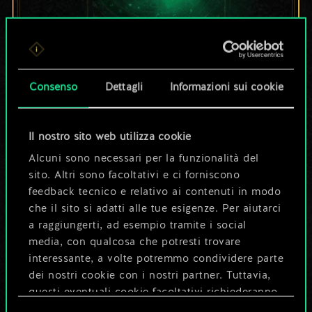
Per ora, è solo un
Consenso
Dettagli
Informazioni sui cookie
set di carte
condiviso.
Il nostro sito web utilizza cookie
Alcuni sono necessari per la funzionalità del
Ma può diventare
sito. Altri sono facoltativi e ci forniscono
molto altro!
feedback tecnico e relativo ai contenuti in modo
che il sito si adatti alle tue esigenze. Per aiutarci
a raggiungerti, ad esempio tramite i social
media, con qualcosa che potresti trovare
Dai un nome al mazzo e crea una
interessante, a volte potremmo condividere parte
guida
dei nostri cookie con i nostri partner. Tuttavia,
questi eventuali cookie facoltativi richiederanno
Modifica mazzo
la tua autorizzazione.