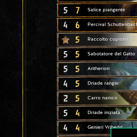
5
7
Salice piangente
4
6
Percival Schuttenbac
5
Raccolto copioso
5
5
Sabotatore del Gatto
5
5
Antherion
4
5
Driade ranger
2
5
Carro nanico
5
4
Driade iniziata
4
4
Genieri Vrihedd