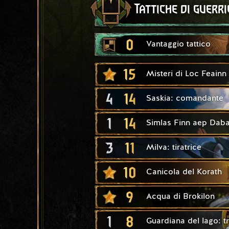
Tattiche di guerri
0
Vantaggio tattico
15
Misteri di Loc Feainn
4
14
Saskia: comandante
1
14
Simlas Finn aep Daba
3
11
Milva: tiratrice
10
Canicola del Korath
9
Acqua di Brokilon
1
8
Guardiana del lago: 