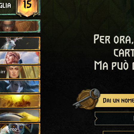
15
glia
Per ora,
cart
Ma può 
irr
Dai un nome
tramonto