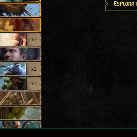
Esplora 
h
x
2
x
2
x
2