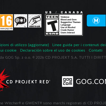
zioni di utilizzo (aggiornate)
Linee guida per i contenuti dei
sui cookie
Declaración sobre el uso de cookies
Contatti
o da GOG Sp. z o.o. © 2026 CD PROJEKT S.A. TUTTI I DIRIT
 Witcher® e GWENT® sono marchi registrati di CD PROJE