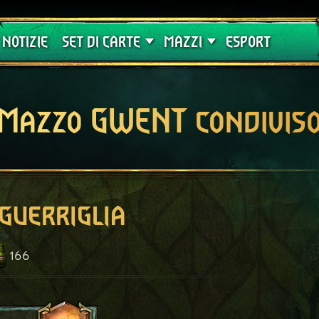
Crimson Curse
Guide
NOTIZIE
SET DI CARTE
MAZZI
ESPORT
Mazzo GWENT condivis
 guerriglia
166