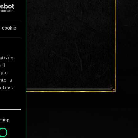
i cookie
ativi e
 il
mpio
nte, a
rtner.
e tue
ting