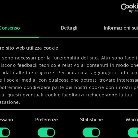
x
2
Consenso
Dettagli
Informazioni su
ata
tro sito web utilizza cookie
x
2
 sono necessari per la funzionalità del sito. Altri sono facolt
niscono feedback tecnico e relativo ai contenuti in modo che
i adatti alle tue esigenze. Per aiutarci a raggiungerti, ad ese
e i social media, con qualcosa che potresti trovare interessa
potremmo condividere parte dei nostri cookie con i nostri pa
ia, questi eventuali cookie facoltativi richiederanno la tua
zzazione.
i dettagli su come utilizziamo i cookie e su come impostare l
ssario
Preferenze
Statistiche
Marke
enze sono disponibili nel menu "Impostazioni" qui sotto.