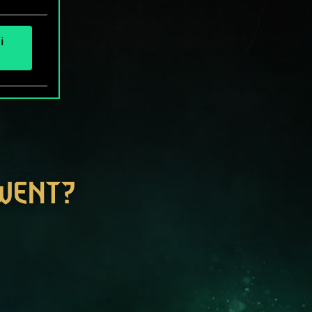
i
GWENT?