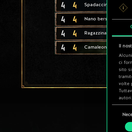
4
4
Spadaccino elfico
4
4
Nano berserker
4
4
Ragazzina abbandon
4
4
Il nos
Camaleonte
Alcuni
ci for
sito s
tramit
volte 
Tuttav
autori
Selezione
Tutti 
Nece
del
prefer
consenso