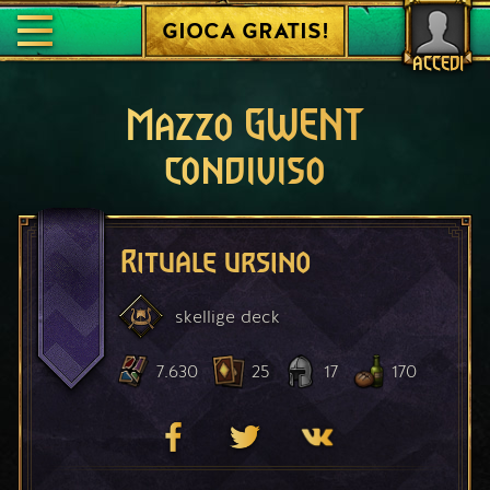
GIOCA GRATIS!
ACCEDI
Mazzo GWENT
condiviso
Rituale ursino
skellige
deck
7.630
25
17
170