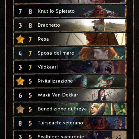
7
8
Knut lo Spietato
3
8
Brachetto
7
Resa
4
7
Sposa del mare
3
7
Vildkaarl
5
Rivitalizzazione
6
5
Maxii Van Dekkar
5
Benedizione di Freya
8
5
Tuirseach: veterano
3
5
x
2
Svalblod: sacerdote