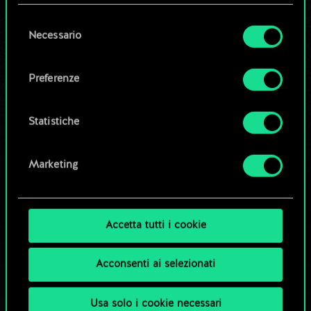
questi eventuali cookie facoltativi richiederanno
la tua autorizzazione.
Selezione
Necessario
Modifica mazzo
del
Tutti i dettagli su come utilizziamo i cookie e su
consenso
come impostare le tue preferenze sono
OPPURE
Preferenze
disponibili nel menu "Impostazioni" qui sotto.
Esplora i mazzi della community
Statistiche
Marketing
Accetta tutti i cookie
Acconsenti ai selezionati
Usa solo i cookie necessari