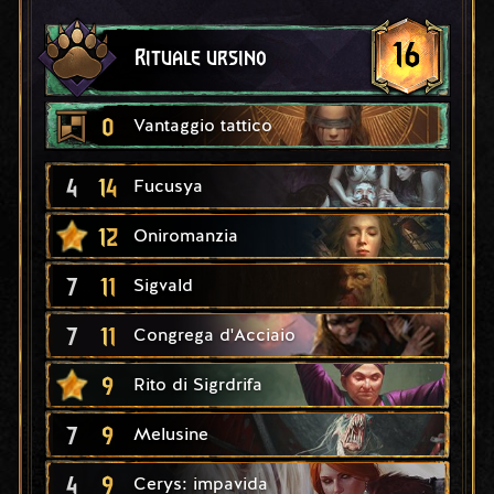
16
Rituale ursino
0
Vantaggio tattico
4
14
Fucusya
12
Oniromanzia
7
11
Sigvald
7
11
Congrega d'Acciaio
9
Rito di Sigrdrifa
7
9
Melusine
4
9
Cerys: impavida