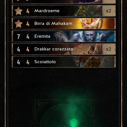
4
x
2
Mardroeme
4
Birra di Mahakam
7
4
Eremita
4
4
x
2
Drakkar corazzato
4
4
Scoiattolo