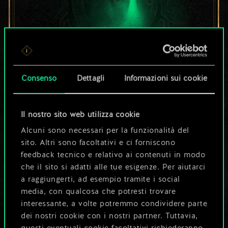
Per ora, è solo un
Consenso
Dettagli
Informazioni sui cookie
set di carte
Il nostro sito web utilizza cookie
condiviso.
Alcuni sono necessari per la funzionalità del
sito. Altri sono facoltativi e ci forniscono
Ma può diventare
feedback tecnico e relativo ai contenuti in modo
che il sito si adatti alle tue esigenze. Per aiutarci
molto altro!
a raggiungerti, ad esempio tramite i social
media, con qualcosa che potresti trovare
interessante, a volte potremmo condividere parte
Dai un nome al mazzo e crea una
dei nostri cookie con i nostri partner. Tuttavia,
guida