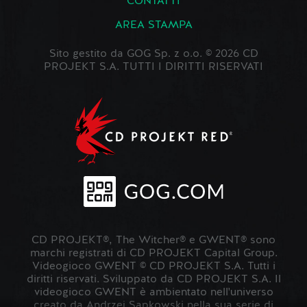
CONTATTI
AREA STAMPA
Sito gestito da GOG Sp. z o.o. © 2026 CD
PROJEKT S.A. TUTTI I DIRITTI RISERVATI
CD PROJEKT®, The Witcher® e GWENT® sono
marchi registrati di CD PROJEKT Capital Group.
Videogioco GWENT © CD PROJEKT S.A. Tutti i
diritti riservati. Sviluppato da CD PROJEKT S.A. Il
videogioco GWENT è ambientato nell'universo
creato da Andrzej Sapkowski nella sua serie di