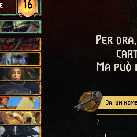
16
e
Per ora,
cart
Ma può 
Dai un nome