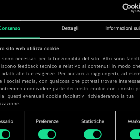
x
2
x
2
Consenso
Dettagli
Informazioni su
x
2
tro sito web utilizza cookie
 sono necessari per la funzionalità del sito. Altri sono facolt
niscono feedback tecnico e relativo ai contenuti in modo che
i adatti alle tue esigenze. Per aiutarci a raggiungerti, ad ese
e i social media, con qualcosa che potresti trovare interessa
potremmo condividere parte dei nostri cookie con i nostri pa
ia, questi eventuali cookie facoltativi richiederanno la tua
zzazione.
i dettagli su come utilizziamo i cookie e su come impostare l
ssario
Preferenze
Statistiche
Marke
enze sono disponibili nel menu "Impostazioni" qui sotto.