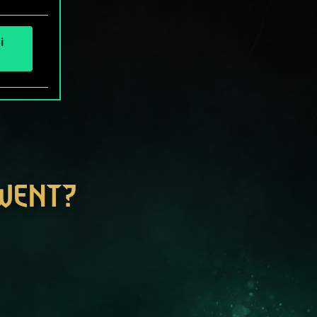
i
GWENT?