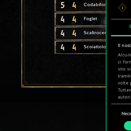
5
4
Codabiforca
4
4
Foglet
4
4
Scaltrocertola
4
4
Il nos
Scoiattolo
Alcuni
ci for
sito s
tramit
volte 
Tuttav
autori
Selezione
Tutti 
Nece
del
prefer
consenso