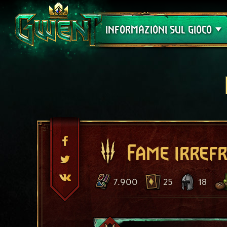
Assistenza
INFORMAZIONI SUL GIOCO
Fame irref
7.900
25
18