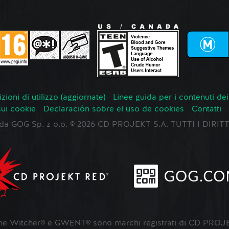
zioni di utilizzo (aggiornate)
Linee guida per i contenuti dei
sui cookie
Declaración sobre el uso de cookies
Contatti
o da GOG Sp. z o.o. © 2026 CD PROJEKT S.A. TUTTI I DIRIT
 Witcher® e GWENT® sono marchi registrati di CD PROJE