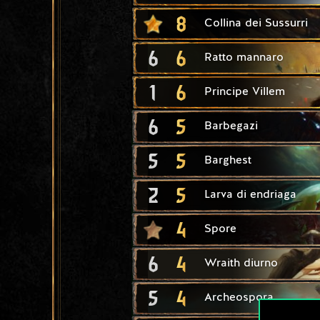
8
Collina dei Sussurri
6
6
Ratto mannaro
1
6
Principe Villem
6
5
Barbegazi
5
5
Barghest
2
5
Larva di endriaga
4
Spore
6
4
Wraith diurno
5
4
Archeospora