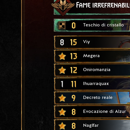
Fame irrefrenabil
0
Teschio di cristallo
8
15
Viy
13
Megera
12
Oniromanzia
1
11
Ihuarraquax
9
Decreto reale
8
Evocazione di Alzur
8
Naglfar