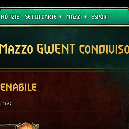
Crimson Curse
Guide
NOTIZIE
SET DI CARTE
MAZZI
ESPORT
Mazzo GWENT condivis
renabile
160