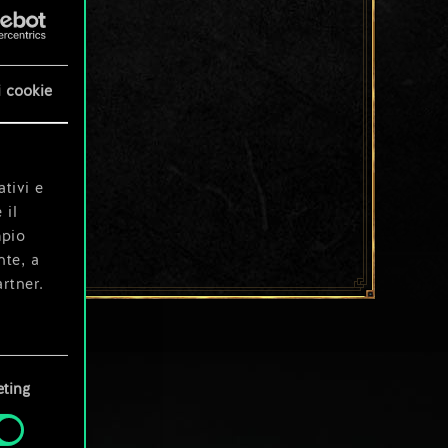
i cookie
ativi e
 il
mpio
nte, a
rtner.
e tue
ting