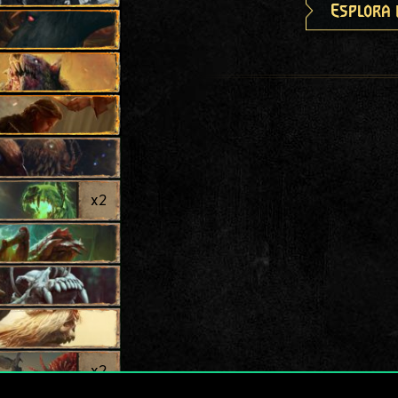
Esplora 
x
2
x
2