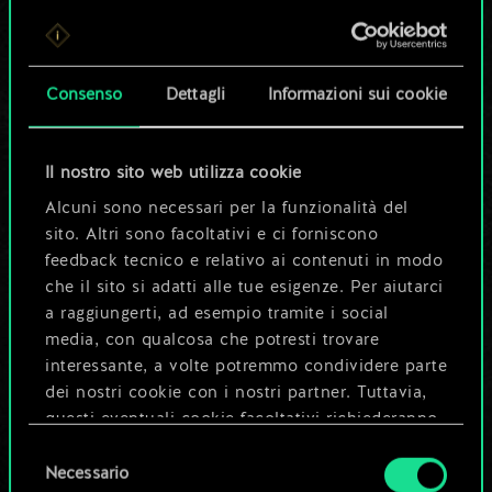
Per ora, è solo un
set di carte
Consenso
Dettagli
Informazioni sui cookie
condiviso.
Ma può diventare
Il nostro sito web utilizza cookie
Alcuni sono necessari per la funzionalità del
molto altro!
sito. Altri sono facoltativi e ci forniscono
feedback tecnico e relativo ai contenuti in modo
che il sito si adatti alle tue esigenze. Per aiutarci
Dai un nome al mazzo e crea una
a raggiungerti, ad esempio tramite i social
guida
media, con qualcosa che potresti trovare
interessante, a volte potremmo condividere parte
dei nostri cookie con i nostri partner. Tuttavia,
Modifica mazzo
questi eventuali cookie facoltativi richiederanno
la tua autorizzazione.
Selezione
OPPURE
Necessario
del