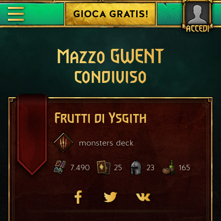
GIOCA GRATIS!
ACCEDI
Mazzo GWENT
condiviso
Frutti di Ysgith
monsters
deck
7.490
25
23
165