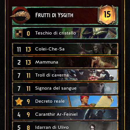
15
Frutti di Ysgith
0
Teschio di cristallo
11
13
Colei-Che-Sa
2
13
Mammuna
7
11
Troll di caverna
7
11
Signora del sangue
9
Decreto reale
4
9
Caranthir Ar-Feiniel
5
8
Idarran di Ulivo