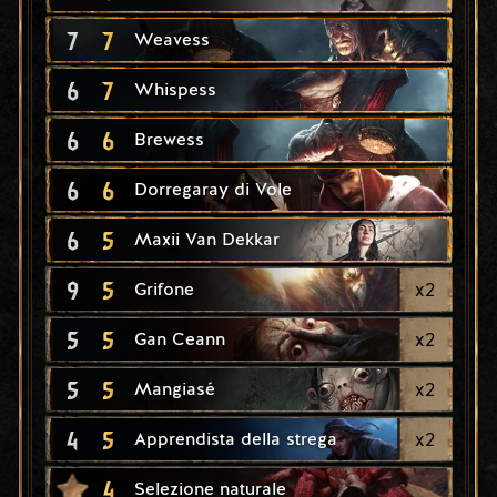
7
7
Weavess
6
7
Whispess
6
6
Brewess
6
6
Dorregaray di Vole
6
5
Maxii Van Dekkar
9
5
x
2
Grifone
5
5
x
2
Gan Ceann
5
5
x
2
Mangiasé
4
5
x
2
Apprendista della strega
4
Selezione naturale