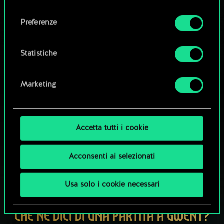
Tutti i dettagli su come utilizziamo i cookie e su
consenso
come impostare le tue preferenze sono
Esplora i mazzi della community
Preferenze
disponibili nel menu "Impostazioni" qui sotto.
Statistiche
Marketing
Accetta tutti i cookie
Acconsenti ai selezionati
Usa solo i cookie necessari
CHE NE DICI DI UNA PARTITA A GWENT?