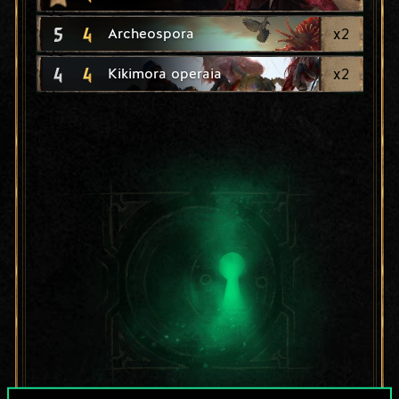
5
4
x
2
Archeospora
4
4
x
2
Kikimora operaia